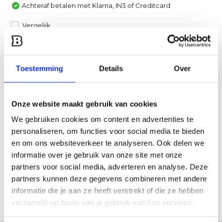
Achteraf betalen met Klarna, IN3 of Creditcard
Vergelijk
Heb je een vraag over dit product?
Toestemming
Details
Over
Een van onze specialisten helpt je graag verder!
Stuur ons een mail
Onze website maakt gebruik van cookies
Productomschrijving
We gebruiken cookies om content en advertenties te
personaliseren, om functies voor social media te bieden
en om ons websiteverkeer te analyseren. Ook delen we
Specificaties
informatie over je gebruik van onze site met onze
partners voor social media, adverteren en analyse. Deze
Reviews
partners kunnen deze gegevens combineren met andere
informatie die je aan ze heeft verstrekt of die ze hebben
Delen
verzameld op basis van je gebruik van hun services.