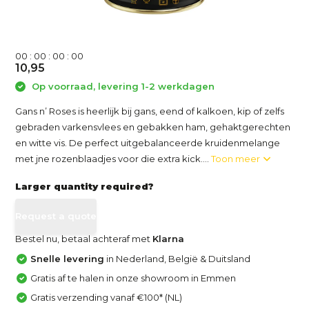
0
0
:
0
0
:
0
0
:
0
0
10,95
Op voorraad, levering 1-2 werkdagen
Gans n’ Roses is heerlijk bij gans, eend of kalkoen, kip of zelfs
gebraden varkensvlees en gebakken ham, gehaktgerechten
en witte vis. De perfect uitgebalanceerde kruidenmelange
met jne rozenblaadjes voor die extra kick....
Toon meer
Larger quantity required?
Request a quote
Bestel nu, betaal achteraf met
Klarna
Snelle levering
in Nederland, België & Duitsland
Gratis af te halen in onze showroom in Emmen
Gratis verzending vanaf €100* (NL)