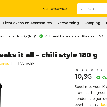
Klantenservice
Pizza ovens en Accessoires
Verwarming
Camping
ing vanaf €150,- (NL)*
Achteraf betalen met Klarna of IN3
s it all – chili style 180 g
soires
Vergelijk
0
0
:
0
0
:
0
0
:
0
0
10,95
Op
Speel met vuur! Kr
aromatische groen
zonder de eigen sm
overheersen.....
Too