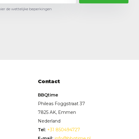
hier de wettelijke beperkingen
Contact
BBQtime
Phileas Foggstraat 37
7825 AK, Emmen
Nederland
Tel:
+31 850494727
E-mail:
info@bbqtime.nl