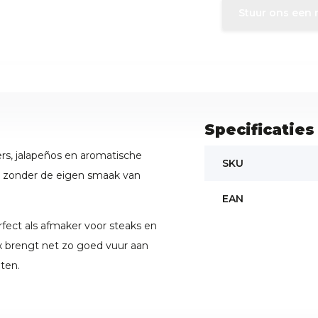
Stuur ons een 
Specificaties
rs, jalapeños en aromatische
SKU
, zonder de eigen smaak van
EAN
erfect als afmaker voor steaks en
ix brengt net zo goed vuur aan
ten.