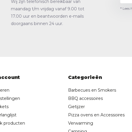
Wij zijn telefonisch bereikbaar van
* Lees 
maandag t/m vrijdag vanaf 9.00 tot
17.00 uur en beantwoorden e-mails
doorgaans binnen 24 uur.
account
Categorieën
reren
Barbecues en Smokers
stellingen
BBQ accessoires
ckets
Gietijzer
langlijst
Pizza ovens en Accessoires
jk producten
Verwarming
Camping