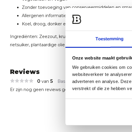
Zonder toevoeging van conserveermiddelen en smaa
Allergenen informatie: mosterd
Koel, droog, donker en afgesloten
Ingrediënten: Zeezout, kruiden (chili, jalapeñogranulaat, g
Toestemming
rietsuiker, plantaardige olie (raapzaad, < 1% productiegerela
Onze website maakt gebruik
We gebruiken cookies om cont
Reviews
websiteverkeer te analyseren
0
5
van
Based on 0 reviews
adverteren en analyse. Deze
verstrekt of die ze hebben v
Er zijn nog geen reviews geschreven over dit product..