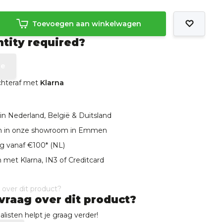
Toevoegen aan winkelwagen
ntity required?
te
achteraf met
Klarna
in Nederland, België & Duitsland
len in onze showroom in Emmen
ng vanaf €100* (NL)
 met Klarna, IN3 of Creditcard
vraag over dit product?
listen helpt je graag verder!