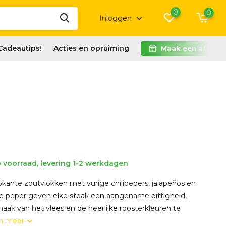
0
0
Inloggen
Cadeautips!
Acties en opruiming
Maak een afspra
 voorraad, levering 1-2 werkdagen
okante zoutvlokken met vurige chilipepers, jalapeños en
e peper geven elke steak een aangename pittigheid,
aak van het vlees en de heerlijke roosterkleuren te
n meer