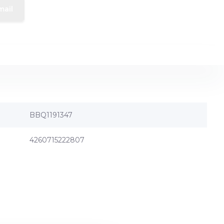
mail
BBQ1191347
4260715222807