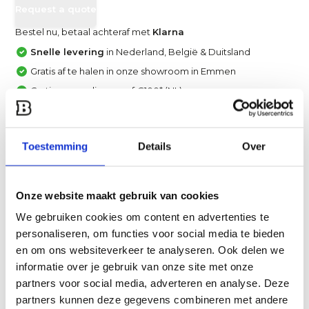
Request a quote
Bestel nu, betaal achteraf met
Klarna
Snelle levering
in Nederland, België & Duitsland
Gratis af te halen in onze showroom in Emmen
Gratis verzending vanaf €100* (NL)
Achteraf betalen met Klarna, IN3 of Creditcard
Vergelijk
Toestemming
Details
Over
Heb je een vraag over dit product?
Onze website maakt gebruik van cookies
Een van onze specialisten helpt je graag verder!
We gebruiken cookies om content en advertenties te
Stuur ons een mail
personaliseren, om functies voor social media te bieden
en om ons websiteverkeer te analyseren. Ook delen we
Productomschrijving
informatie over je gebruik van onze site met onze
partners voor social media, adverteren en analyse. Deze
partners kunnen deze gegevens combineren met andere
Specificaties