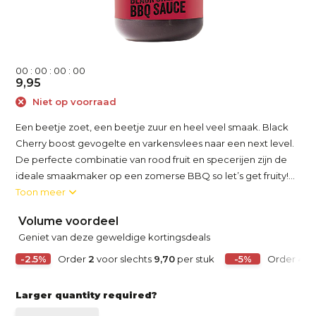
0
0
:
0
0
:
0
0
:
0
0
9,95
Niet op voorraad
Een beetje zoet, een beetje zuur en heel veel smaak. Black
Cherry boost gevogelte en varkensvlees naar een next level.
De perfecte combinatie van rood fruit en specerijen zijn de
ideale smaakmaker op een zomerse BBQ so let’s get fruity!...
Toon meer
Volume voordeel
Geniet van deze geweldige kortingsdeals
-2.5%
Order
2
voor slechts
9,70
per stuk
-5%
Order
4
vo
Larger quantity required?