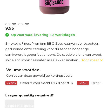
0
0
:
0
0
:
0
0
:
0
0
9,95
Op voorraad, levering 1-2 werkdagen
Smokey’s Finest Premium BBQ Saus waarvan de receptuur,
gedurende onze catering voor duizenden hongerige
carnivoren, is geperfectioneerd. De subtiele blend van sweet,
spice and smokiness laten alles lekker smaken....
Toon meer
Volume voordeel
Geniet van deze geweldige kortingsdeals
-2.5%
Order
2
voor slechts
9,70
per stuk
-5%
Order
4
vo
Larger quantity required?
Request a quote