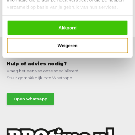
verzameld op basis van je gebruik van hun services.
Reviews
Delen
Akkoord
Weigeren
Hulp of advies nodig?
Vraag het een van onze specialisten!
Stuur gemakkelijk een Whatsapp.
Open whatsapp