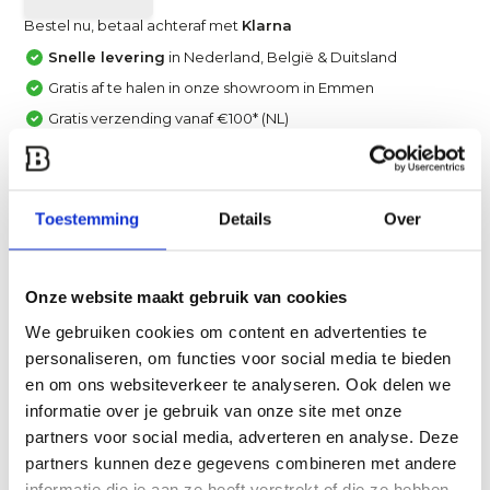
Bestel nu, betaal achteraf met
Klarna
Snelle levering
in Nederland, België & Duitsland
Gratis af te halen in onze showroom in Emmen
Gratis verzending vanaf €100* (NL)
Achteraf betalen met Klarna, IN3 of Creditcard
Vergelijk
Toestemming
Details
Over
Heb je een vraag over dit product?
Een van onze specialisten helpt je graag verder!
Onze website maakt gebruik van cookies
Stuur ons een mail
We gebruiken cookies om content en advertenties te
personaliseren, om functies voor social media te bieden
en om ons websiteverkeer te analyseren. Ook delen we
Productomschrijving
informatie over je gebruik van onze site met onze
partners voor social media, adverteren en analyse. Deze
Specificaties
partners kunnen deze gegevens combineren met andere
informatie die je aan ze heeft verstrekt of die ze hebben