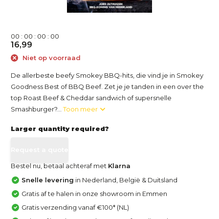
0
0
:
0
0
:
0
0
:
0
0
16,99
Niet op voorraad
De allerbeste beefy Smokey BBQ-hits, die vind je in Smokey
Goodness Best of BBQ Beef. Zet je je tanden in een over the
top Roast Beef & Cheddar sandwich of supersnelle
Smashburger?...
Toon meer
Larger quantity required?
Request a quote
Bestel nu, betaal achteraf met
Klarna
Snelle levering
in Nederland, België & Duitsland
Gratis af te halen in onze showroom in Emmen
Gratis verzending vanaf €100* (NL)