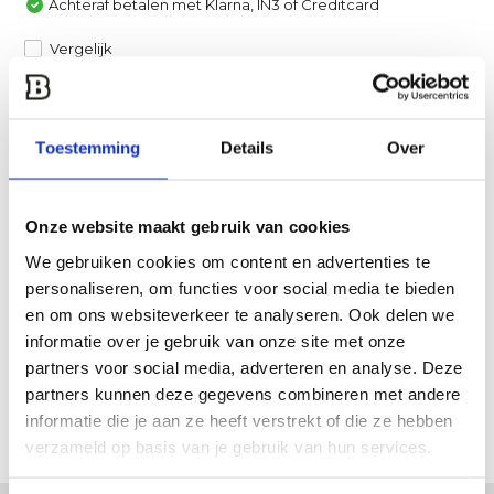
Achteraf betalen met Klarna, IN3 of Creditcard
Vergelijk
Heb je een vraag over dit product?
Een van onze specialisten helpt je graag verder!
Toestemming
Details
Over
Stuur ons een mail
Onze website maakt gebruik van cookies
Productomschrijving
We gebruiken cookies om content en advertenties te
personaliseren, om functies voor social media te bieden
en om ons websiteverkeer te analyseren. Ook delen we
Specificaties
informatie over je gebruik van onze site met onze
partners voor social media, adverteren en analyse. Deze
Reviews
partners kunnen deze gegevens combineren met andere
informatie die je aan ze heeft verstrekt of die ze hebben
Delen
verzameld op basis van je gebruik van hun services.