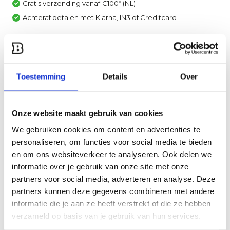
Gratis verzending vanaf €100* (NL)
Achteraf betalen met Klarna, IN3 of Creditcard
Vergelijk
Heb je een vraag over dit product?
Toestemming
Details
Over
Een van onze specialisten helpt je graag verder!
Stuur ons een mail
Onze website maakt gebruik van cookies
We gebruiken cookies om content en advertenties te
Productomschrijving
personaliseren, om functies voor social media te bieden
en om ons websiteverkeer te analyseren. Ook delen we
Specificaties
informatie over je gebruik van onze site met onze
partners voor social media, adverteren en analyse. Deze
partners kunnen deze gegevens combineren met andere
Reviews
informatie die je aan ze heeft verstrekt of die ze hebben
verzameld op basis van je gebruik van hun services.
Delen