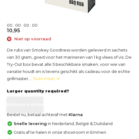
0
0
:
0
0
:
0
0
:
0
0
10,95
Niet op voorraad
De rubs van Smokey Goodness worden geleverd in sachets
van 30 gram, goed voor het marineren van 1 kg vlees of vis. De
Try-Out box bevat alle 5 beschikbare smaken, voor wie van
variatie houdt en is tevens geschikt als cadeau voor de echte
grillmaster....
Toon meer
Larger quantity required?
Request a quote
Bestel nu, betaal achteraf met
Klarna
Snelle levering
in Nederland, België & Duitsland
Gratis af te halen in onze showroom in Emmen