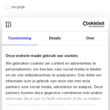
Vergelijk
Heb je een vraag over dit product?
Een van onze specialisten helpt je graag verder!
Stuur ons een mail
Toestemming
Details
Over
Productomschrijving
Onze website maakt gebruik van cookies
We gebruiken cookies om content en advertenties te
Specificaties
personaliseren, om functies voor social media te bieden
en om ons websiteverkeer te analyseren. Ook delen we
Product video
informatie over je gebruik van onze site met onze
partners voor social media, adverteren en analyse. Deze
partners kunnen deze gegevens combineren met andere
Reviews
informatie die je aan ze heeft verstrekt of die ze hebben
verzameld op basis van je gebruik van hun services.
Delen