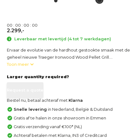
0
0
:
0
0
:
0
0
:
0
0
2.299,-
Leverbaar met levertijd (4 tot 7 werkdagen)
Ervaar de evolutie van de hardhout gestookte smaak met de
geheel nieuwe Traeger Ironwood Wood Pellet Grill....
Toon meer
Larger quantity required?
Request a quote
Bestel nu, betaal achteraf met
Klarna
Snelle levering
in Nederland, België & Duitsland
Gratis af te halen in onze showroom in Emmen
Gratis verzending vanaf €100* (NL)
Achteraf betalen met Klarna, IN3 of Creditcard