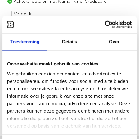
Achteraf betalen met Klarna, IN3 of Creditcard
Vergelijk
Heb je een vraag over dit product?
Een van onze specialisten helpt je graag verder!
Toestemming
Details
Over
Stuur ons een mail
Onze website maakt gebruik van cookies
Productomschrijving
We gebruiken cookies om content en advertenties te
personaliseren, om functies voor social media te bieden
en om ons websiteverkeer te analyseren. Ook delen we
Specificaties
informatie over je gebruik van onze site met onze
partners voor social media, adverteren en analyse. Deze
Reviews
partners kunnen deze gegevens combineren met andere
informatie die je aan ze heeft verstrekt of die ze hebben
Delen
verzameld op basis van je gebruik van hun services.