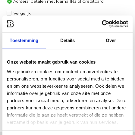
Achteraf betalen met Klarna, IN3 of Creditcard
Vergelijk
Heb je een vraag over dit product?
Een van onze specialisten helpt je graag verder!
Toestemming
Details
Over
Stuur ons een mail
Onze website maakt gebruik van cookies
Productomschrijving
We gebruiken cookies om content en advertenties te
personaliseren, om functies voor social media te bieden
en om ons websiteverkeer te analyseren. Ook delen we
Specificaties
informatie over je gebruik van onze site met onze
partners voor social media, adverteren en analyse. Deze
Reviews
partners kunnen deze gegevens combineren met andere
informatie die je aan ze heeft verstrekt of die ze hebben
Delen
verzameld op basis van je gebruik van hun services.