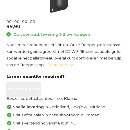
0
0
:
0
0
:
0
0
:
0
0
99,90
Op voorraad, levering 1-2 werkdagen
Nooit meer zonder pellets zitten. Onze Traeger-pelletsensor
kan worden geïntegreerd met D2 WiFIRE-compatibele grills,
zodat je het pelletniveau overal kunt controleren met behulp
van de Traeger-app....
Toon meer
Larger quantity required?
Request a quote
Bestel nu, betaal achteraf met
Klarna
Snelle levering
in Nederland, België & Duitsland
Gratis af te halen in onze showroom in Emmen
Gratis verzending vanaf €100* (NL)