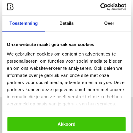
Een van onze specialisten helpt je graag verder!
Stuur ons een mail
Toestemming
Details
Over
Productomschrijving
Onze website maakt gebruik van cookies
Specificaties
We gebruiken cookies om content en advertenties te
personaliseren, om functies voor social media te bieden
en om ons websiteverkeer te analyseren. Ook delen we
Reviews
informatie over je gebruik van onze site met onze
partners voor social media, adverteren en analyse. Deze
Delen
partners kunnen deze gegevens combineren met andere
informatie die je aan ze heeft verstrekt of die ze hebben
verzameld op basis van je gebruik van hun services.
Hulp of advies nodig?
Akkoord
Vraag het een van onze specialisten!