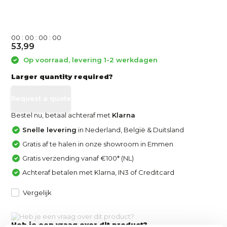
0
0
:
0
0
:
0
0
:
0
0
53,99
Op voorraad, levering 1-2 werkdagen
Larger quantity required?
Request a quote
Bestel nu, betaal achteraf met
Klarna
Snelle levering
in Nederland, België & Duitsland
Gratis af te halen in onze showroom in Emmen
Gratis verzending vanaf €100* (NL)
Achteraf betalen met Klarna, IN3 of Creditcard
Vergelijk
Heb je een vraag over dit product?