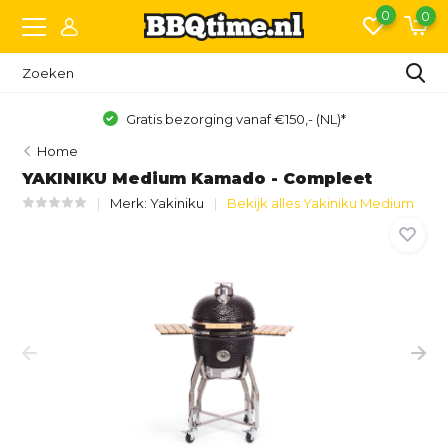
0
0
NL)*
Achteraf betalen met Klarna of IN3
Home
YAKINIKU Medium Kamado - Compleet
Merk:
Yakiniku
Bekijk alles Yakiniku Medium