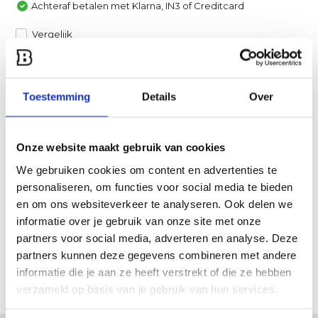
Achteraf betalen met Klarna, IN3 of Creditcard
Vergelijk
Heb je een vraag over dit product?
Toestemming
Details
Over
Een van onze specialisten helpt je graag verder!
Stuur ons een mail
Onze website maakt gebruik van cookies
Productomschrijving
We gebruiken cookies om content en advertenties te
personaliseren, om functies voor social media te bieden
en om ons websiteverkeer te analyseren. Ook delen we
Specificaties
informatie over je gebruik van onze site met onze
partners voor social media, adverteren en analyse. Deze
Reviews
partners kunnen deze gegevens combineren met andere
informatie die je aan ze heeft verstrekt of die ze hebben
Delen
verzameld op basis van je gebruik van hun services.