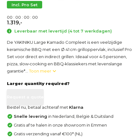
Incl. Pro Set
0
0
:
0
0
:
0
0
:
0
0
1.319,-
Leverbaar met levertijd (4 tot 7 werkdagen)
De YAKINIKU Large Kamado Compleet is een veelzijdige
keramische BBQ met een Ø 41 cm grilloppervlak, inclusief Pro
Set voor direct en indirect grillen. Ideaal voor 4‑5 personen,
pizza, slow‑cooking en BBQ‑klassiekers met levenslange
garantie*...
Toon meer
Larger quantity required?
Request a quote
Bestel nu, betaal achteraf met
Klarna
Snelle levering
in Nederland, België & Duitsland
Gratis af te halen in onze showroom in Emmen
Gratis verzending vanaf €100* (NL)