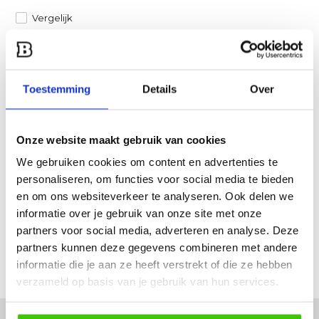
Vergelijk
Heb je een vraag over dit product?
Een van onze specialisten helpt je graag verder!
Toestemming
Details
Over
Stuur ons een mail
Onze website maakt gebruik van cookies
Productomschrijving
We gebruiken cookies om content en advertenties te
personaliseren, om functies voor social media te bieden
Specificaties
en om ons websiteverkeer te analyseren. Ook delen we
informatie over je gebruik van onze site met onze
partners voor social media, adverteren en analyse. Deze
Reviews
partners kunnen deze gegevens combineren met andere
informatie die je aan ze heeft verstrekt of die ze hebben
Delen
verzameld op basis van je gebruik van hun services.