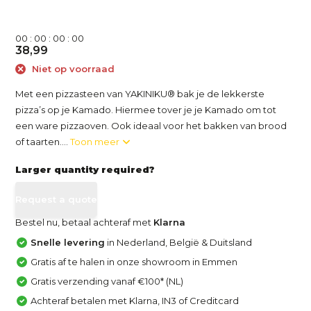
0
0
:
0
0
:
0
0
:
0
0
38,99
Niet op voorraad
Met een pizzasteen van YAKINIKU® bak je de lekkerste
pizza’s op je Kamado. Hiermee tover je je Kamado om tot
een ware pizzaoven. Ook ideaal voor het bakken van brood
of taarten....
Toon meer
Larger quantity required?
Request a quote
Bestel nu, betaal achteraf met
Klarna
Snelle levering
in Nederland, België & Duitsland
Gratis af te halen in onze showroom in Emmen
Gratis verzending vanaf €100* (NL)
Achteraf betalen met Klarna, IN3 of Creditcard