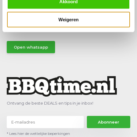
Akkoord
Hulp of advies nodig?
Vraag het een van onze specialisten!
Weigeren
Stuur gemakkelijk een Whatsapp.
Open whatsapp
Ontvang de beste DEALS en tips in je inbox!
Abonneer
* Lees hier de wettelijke beperkingen