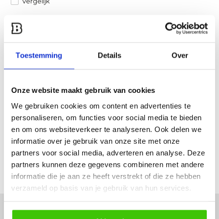
Vergelijk
Heb je een vraag over dit product?
Een van onze specialisten helpt je graag verder!
Toestemming
Details
Over
Stuur ons een mail
Onze website maakt gebruik van cookies
Productomschrijving
We gebruiken cookies om content en advertenties te
personaliseren, om functies voor social media te bieden
Specificaties
en om ons websiteverkeer te analyseren. Ook delen we
informatie over je gebruik van onze site met onze
Reviews
partners voor social media, adverteren en analyse. Deze
partners kunnen deze gegevens combineren met andere
Delen
informatie die je aan ze heeft verstrekt of die ze hebben
verzameld op basis van je gebruik van hun services.