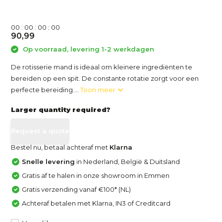
0
0
:
0
0
:
0
0
:
0
0
90,99
Op voorraad, levering 1-2 werkdagen
De rotisserie mand is ideaal om kleinere ingrediënten te
bereiden op een spit. De constante rotatie zorgt voor een
perfecte bereiding....
Toon meer
Larger quantity required?
Request a quote
Bestel nu, betaal achteraf met
Klarna
Snelle levering
in Nederland, België & Duitsland
Gratis af te halen in onze showroom in Emmen
Gratis verzending vanaf €100* (NL)
Achteraf betalen met Klarna, IN3 of Creditcard