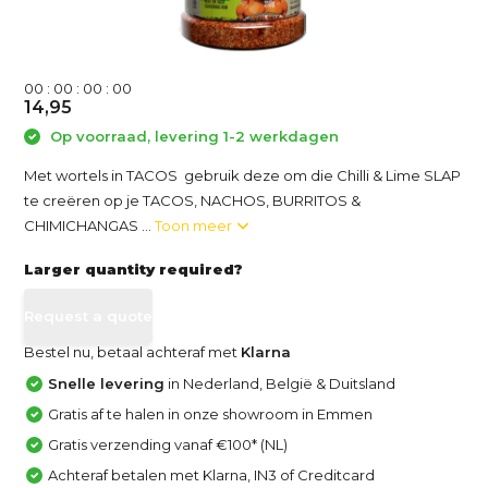
0
0
:
0
0
:
0
0
:
0
0
14,95
Op voorraad, levering 1-2 werkdagen
Met wortels in TACOS gebruik deze om die Chilli & Lime SLAP
te creëren op je TACOS, NACHOS, BURRITOS &
CHIMICHANGAS ...
Toon meer
Larger quantity required?
Request a quote
Bestel nu, betaal achteraf met
Klarna
Snelle levering
in Nederland, België & Duitsland
Gratis af te halen in onze showroom in Emmen
Gratis verzending vanaf €100* (NL)
Achteraf betalen met Klarna, IN3 of Creditcard