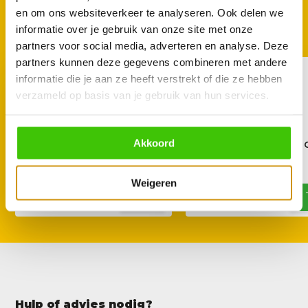
GOED TE COMBINEREN
en om ons websiteverkeer te analyseren. Ook delen we
Met deze accessoires
informatie over je gebruik van onze site met onze
partners voor social media, adverteren en analyse. Deze
partners kunnen deze gegevens combineren met andere
informatie die je aan ze heeft verstrekt of die ze hebben
verzameld op basis van je gebruik van hun services.
Akkoord
Angus & Oink Lemon Pepper
Angus & Oink Honey C
Rub 210 g
Rub 200 g
14,95
14,95
Weigeren
Hulp of advies nodig?