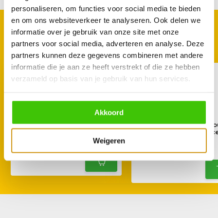
personaliseren, om functies voor social media te bieden
en om ons websiteverkeer te analyseren. Ook delen we
GOED TE COMBINEREN
informatie over je gebruik van onze site met onze
Met deze accessoires
partners voor social media, adverteren en analyse. Deze
partners kunnen deze gegevens combineren met andere
informatie die je aan ze heeft verstrekt of die ze hebben
verzameld op basis van je gebruik van hun services.
Akkoord
Angus & Oink Dirty Cow Rub
Angus & Oink Red Ho
220 g
Kansas City BBQ sauc
ml
Weigeren
14,95
10,95