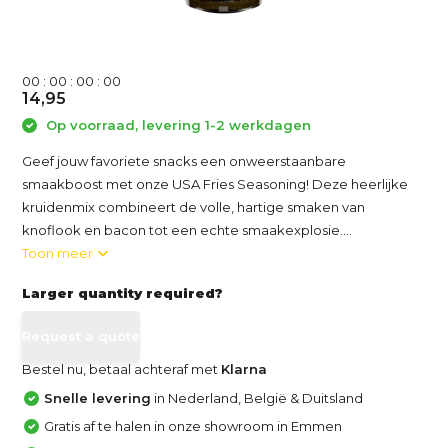
0
0
:
0
0
:
0
0
:
0
0
14,95
Op voorraad, levering 1-2 werkdagen
Geef jouw favoriete snacks een onweerstaanbare
smaakboost met onze USA Fries Seasoning! Deze heerlijke
kruidenmix combineert de volle, hartige smaken van
knoflook en bacon tot een echte smaakexplosie....
Toon meer
Larger quantity required?
Request a quote
Bestel nu, betaal achteraf met
Klarna
Snelle levering
in Nederland, België & Duitsland
Gratis af te halen in onze showroom in Emmen