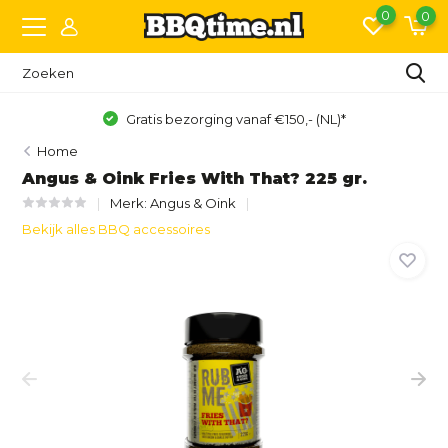
0
0
Gratis bezorging vanaf €150,- (NL)*
Home
Angus & Oink Fries With That? 225 gr.
Merk:
Angus & Oink
Bekijk alles BBQ accessoires