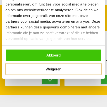
personaliseren, om functies voor social media te bieden
en om ons websiteverkeer te analyseren. Ook delen we
GOED TE COMBINEREN
informatie over je gebruik van onze site met onze
Met deze accessoires
partners voor social media, adverteren en analyse. Deze
partners kunnen deze gegevens combineren met andere
informatie die je aan ze heeft verstrekt of die ze hebben
verzameld op basis van je gebruik van hun services.
Akkoord
Angus & Oink Lemon Pepper
Angus & Oink Honey C
Rub 210 g
Rub 200 g
Weigeren
14,95
14,95