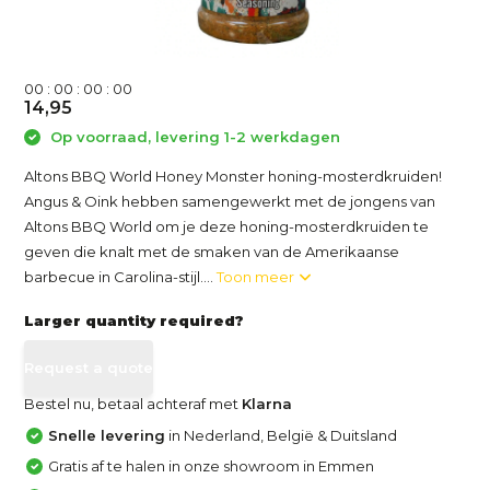
0
0
:
0
0
:
0
0
:
0
0
14,95
Op voorraad, levering 1-2 werkdagen
Altons BBQ World Honey Monster honing-mosterdkruiden!
Angus & Oink hebben samengewerkt met de jongens van
Altons BBQ World om je deze honing-mosterdkruiden te
geven die knalt met de smaken van de Amerikaanse
barbecue in Carolina-stijl....
Toon meer
Larger quantity required?
Request a quote
Bestel nu, betaal achteraf met
Klarna
Snelle levering
in Nederland, België & Duitsland
Gratis af te halen in onze showroom in Emmen