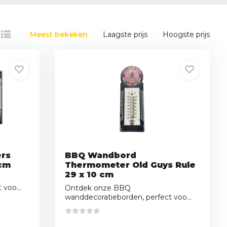
Meest bekeken
Laagste prijs
Hoogste prijs
rs
BBQ Wandbord
0cm
Thermometer Old Guys Rule
29 x 10 cm
voo...
Ontdek onze BBQ
wanddecoratieborden, perfect voo...