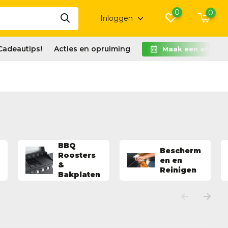
0
0
Inloggen
Cadeautips!
Acties en opruiming
Maak een afspra
BBQ
Bescherm
Roosters
en en
&
Reinigen
Bakplaten