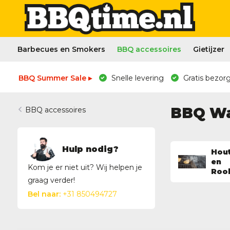
Barbecues en Smokers
BBQ accessoires
Gietijzer
BBQ Summer Sale ▸
Snelle levering
Gratis bezorg
BBQ Wa
BBQ accessoires
Hulp nodig?
Hou
en
Kom je er niet uit? Wij helpen je
Roo
graag verder!
Bel naar:
+31 850494727