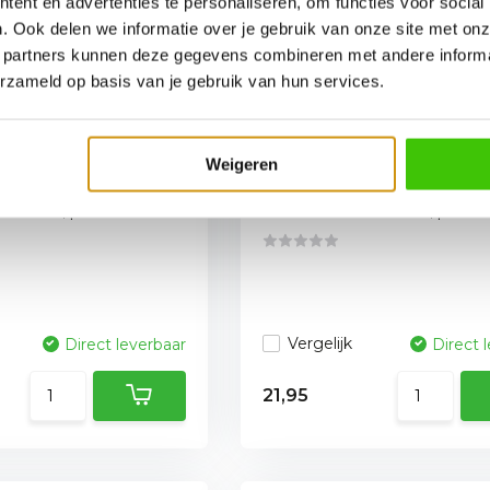
ent en advertenties te personaliseren, om functies voor social
. Ook delen we informatie over je gebruik van onze site met onz
 partners kunnen deze gegevens combineren met andere informat
erzameld op basis van je gebruik van hun services.
bord Warning
BBQ wandbord happy 
25 x 20 cm
pijl 25 x 40 cm
Weigeren
 BBQ
Ontdek onze BBQ
borden, perfect voo...
wanddecoratieborden, perfect 
Vergelijk
Direct leverbaar
Direct 
21,95