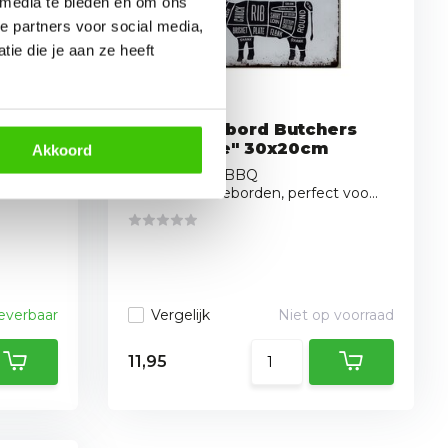
 media te bieden en om ons
e partners voor social media,
ie die je aan ze heeft
hour
BBQ Wandbord Butchers
Guide "Koe" 30x20cm
Akkoord
Ontdek onze BBQ
voo...
wanddecoratieborden, perfect voo...
leverbaar
Vergelijk
Niet op voorraad
11,95