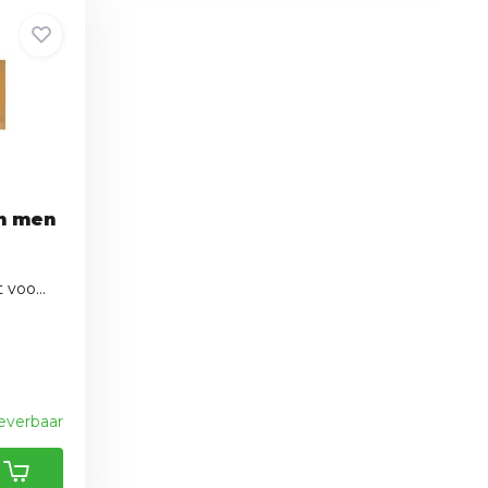
n men
voo...
leverbaar