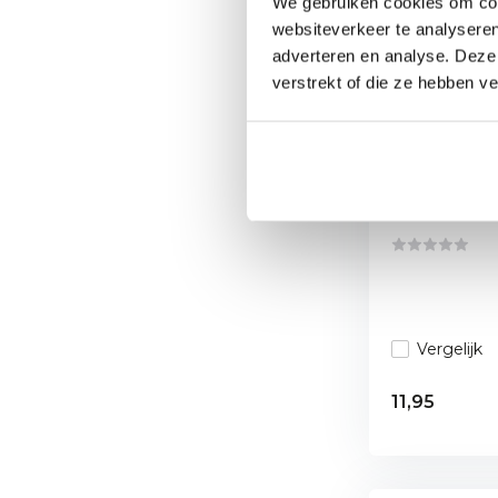
We gebruiken cookies om cont
websiteverkeer te analyseren
adverteren en analyse. Deze
verstrekt of die ze hebben v
BBQ Wand
BBQ zone 
Ontdek onze
wanddecoratie
Vergelijk
11,95