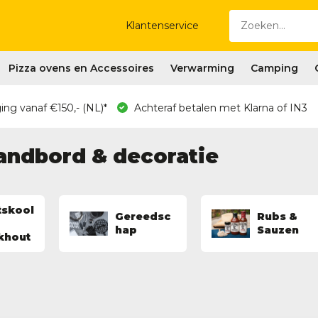
Klantenservice
Pizza ovens en Accessoires
Verwarming
Camping
ing vanaf €150,- (NL)*
Achteraf betalen met Klarna of IN3
ndbord & decoratie
tskool
Gereedsc
Rubs &
hap
Sauzen
khout