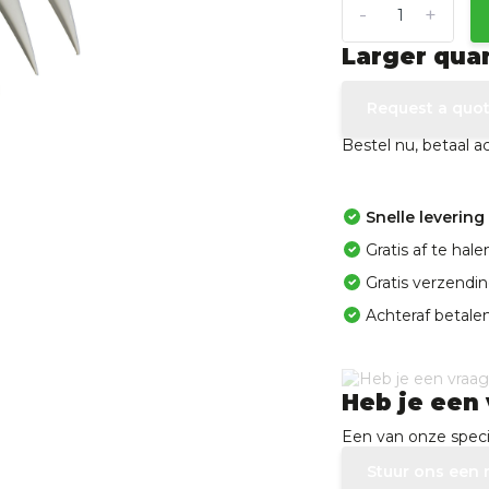
-
+
Larger qua
Request a quo
Bestel nu, betaal 
Snelle levering
Gratis af te ha
Gratis verzendi
Achteraf betalen
Heb je een 
Een van onze specia
Stuur ons een 