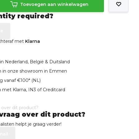
Toevoegen aan winkelwagen
ntity required?
te
achteraf met
Klarna
in Nederland, België & Duitsland
len in onze showroom in Emmen
ng vanaf €100* (NL)
 met Klarna, IN3 of Creditcard
vraag over dit product?
listen helpt je graag verder!
mail