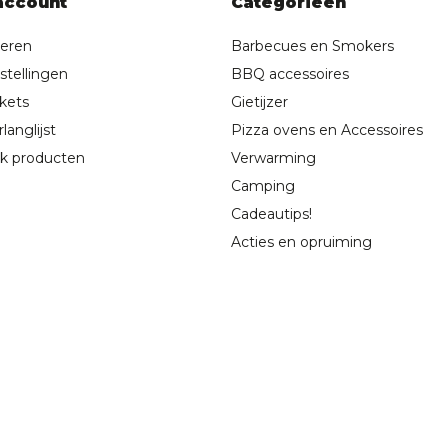
account
Categorieën
reren
Barbecues en Smokers
stellingen
BBQ accessoires
ckets
Gietijzer
langlijst
Pizza ovens en Accessoires
jk producten
Verwarming
Camping
Cadeautips!
Acties en opruiming