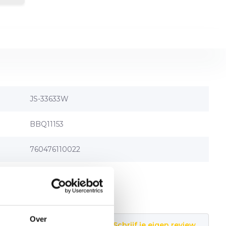
JS-33633W
BBQ11153
760476110022
Over
Schrijf je eigen review