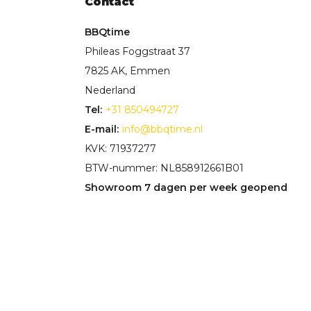
Contact
BBQtime
Phileas Foggstraat 37
7825 AK, Emmen
Nederland
Tel:
+31 850494727
E-mail:
info@bbqtime.nl
KVK: 71937277
BTW-nummer: NL858912661B01
Showroom 7 dagen per week geopend