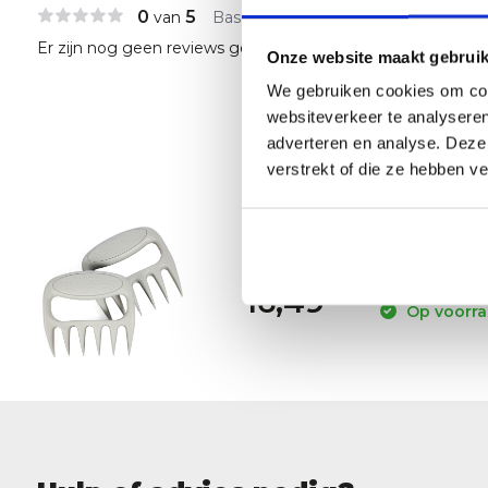
0
5
van
Based on 0 reviews
Er zijn nog geen reviews geschreven over dit product..
Onze website maakt gebruik
We gebruiken cookies om cont
websiteverkeer te analyseren
adverteren en analyse. Deze
verstrekt of die ze hebben v
Bear Pa
19,49
16,49
Op voorraa