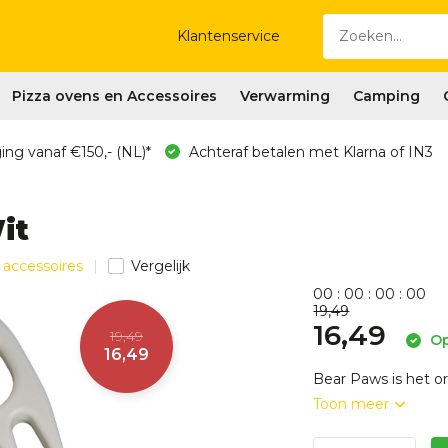
Klantenservice
Pizza ovens en Accessoires
Verwarming
Camping
ing vanaf €150,- (NL)*
Achteraf betalen met Klarna of IN3
it
 accessoires
Vergelijk
0
0
:
0
0
:
0
0
:
0
0
19,49
16,49
19,49
Op
16,49
Bear Paws is het o
Toon meer