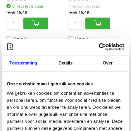
Direct leverbaar
Niet op voorraad
19,49
16,49
19,49
16,49
Vergelijk
Vergelijk
Toestemming
Details
Over
Onze website maakt gebruik van cookies
Bear Paws The Original -
Bear Paws The Original -
We gebruiken cookies om content en advertenties te
Rood
Roze
personaliseren, om functies voor social media te bieden
Bear Paws is het originele
Bear Paws is het originele
onmisbare BBQ tool vo...
onmisbare BBQ tool vo...
en om ons websiteverkeer te analyseren. Ook delen we
informatie over je gebruik van onze site met onze
Direct leverbaar
Direct leverbaar
partners voor social media, adverteren en analyse. Deze
19,49
16,49
19,49
13,95
partners kunnen deze gegevens combineren met andere