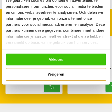
We gebruiken cookies om content en advertenties te
personaliseren, om functies voor social media te bieden
en om ons websiteverkeer te analyseren. Ook delen we
informatie over je gebruik van onze site met onze
GOED TE COMBINEREN
partners voor social media, adverteren en analyse. Deze
Met deze accessoires
partners kunnen deze gegevens combineren met andere
informatie die je aan ze heeft verstrekt of die ze hebben
verzameld op basis van je gebruik van hun services.
Akkoord
BestCharcoal Houtskool
BestCharcoal Birch &
Bewaarbox 62 Liter
Houtskool 10 kg
Weigeren
28,95
26,95