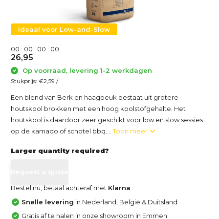
Ideaal voor Low-and-Slow
0
0
:
0
0
:
0
0
:
0
0
26,95
Op voorraad, levering 1-2 werkdagen
Stukprijs:
€2,59
/
Een blend van Berk en haagbeuk bestaat uit grotere
houtskool brokken met een hoog koolstofgehalte. Het
houtskool is daardoor zeer geschikt voor low en slow sessies
op de kamado of schotel bbq....
Toon meer
Larger quantity required?
Request a quote
Bestel nu, betaal achteraf met
Klarna
Snelle levering
in Nederland, België & Duitsland
Gratis af te halen in onze showroom in Emmen