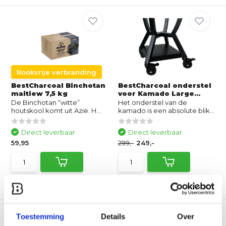
Rookvrije verbranding
BestCharcoal Binchotan
BestCharcoal onderstel
maitiew 7,5 kg
voor Kamado Large...
De Binchotan “witte”
Het onderstel van de
houtskool komt uit Azië. H...
kamado is een absolute blik...
Direct leverbaar
Direct leverbaar
59,95
299,-
249,-
Vergelijk
Vergelijk
Toestemming
Details
Over