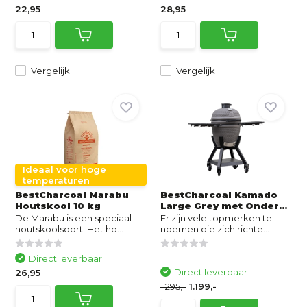
22,95
28,95
Vergelijk
Vergelijk
Ideaal voor hoge
temperaturen
BestCharcoal Marabu
BestCharcoal Kamado
Houtskool 10 kg
Large Grey met Onder...
De Marabu is een speciaal
Er zijn vele topmerken te
houtskoolsoort. Het ho...
noemen die zich richte...
Direct leverbaar
Direct leverbaar
26,95
1.295,-
1.199,-