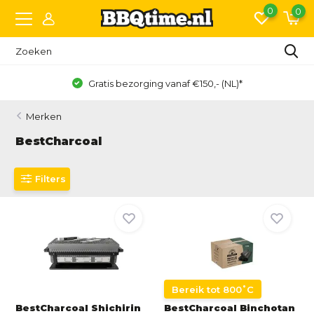
0
0
Gratis bezorging vanaf €150,- (NL)*
Merken
BestCharcoal
Filters
Bereik tot 800˚C
BestCharcoal Shichirin
BestCharcoal Binchotan