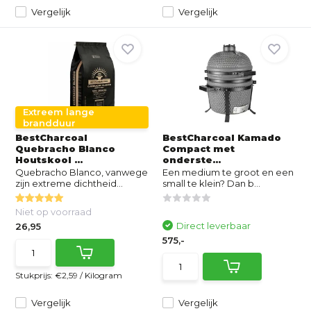
Vergelijk
Vergelijk
Extreem lange
brandduur
BestCharcoal
BestCharcoal Kamado
Quebracho Blanco
Compact met
Houtskool ...
onderste...
Quebracho Blanco, vanwege
Een medium te groot en een
zijn extreme dichtheid...
small te klein? Dan b...
Niet op voorraad
Direct leverbaar
26,95
575,-
Stukprijs:
€2,59
/
Kilogram
Vergelijk
Vergelijk