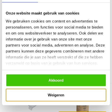
Onze website maakt gebruik van cookies
Nieuw voor 2025
Nieuw voor 2025
We gebruiken cookies om content en advertenties te
BestCharcoal Snijplank
BestCharcoal Snijplank
personaliseren, om functies voor social media te bieden
kopshout eiken 60...
kopshout eiken 40...
en om ons websiteverkeer te analyseren. Ook delen we
Deze veelzijdige plank,
Deze veelzijdige plank,
informatie over je gebruik van onze site met onze
zorgvuldig vervaardigd u...
zorgvuldig vervaardigd u...
partners voor social media, adverteren en analyse. Deze
Niet op voorraad
Direct leverbaar
partners kunnen deze gegevens combineren met andere
109,95
69,95
informatie die je aan ze heeft verstrekt of die ze hebben
verzameld op basis van je gebruik van hun services.
Vergelijk
Vergelijk
Akkoord
Weigeren