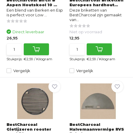
BestCharcoal Birch &
BestCharcoal Briketten
Aspen Houtskool 10 ...
Europees hardhout...
Een blend van Berken en Esp
Deze briketten van
is perfect voor Low ...
BestCharcoal zijn gemaakt
van...
Direct leverbaar
Niet op voorraad
26,95
12,95
Stukprijs:
€2,59
/
Kilogram
Stukprijs:
€2,59
/
Kilogram
Vergelijk
Vergelijk
BestCharcoal
BestCharcoal
Gietijzeren rooster
Halvemaanvormige RVS