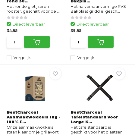
rond 30...
Bakpla...
Het ronde gietijzeren
Het halvemaanvormige RVS
rooster, geschikt voor de ...
Bakplaat griddle, gesch...
Direct leverbaar
Direct leverbaar
34,95
39,95
Vergelijk
Vergelijk
BestCharcoal
BestCharcoal
Aanmaakwokkels 1kg -
Tafelstandaard voor
100% F...
Large K...
Onze aanmaakwokkels
Het tafelstandaard is
staan klaar om je grillavont...
geschikt voor het plaatsen...