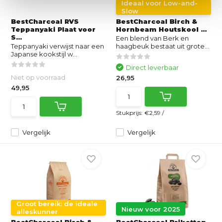
Ideaal voor Low-and-
Slow
BestCharcoal RVS
BestCharcoal Birch &
Teppanyaki Plaat voor
Hornbeam Houtskool ...
S...
Een blend van Berk en
Teppanyaki verwijst naar een
haagbeuk bestaat uit grote...
Japanse kookstijl w...
Direct leverbaar
Niet op voorraad
26,95
49,95
Stukprijs:
€2,59
/
Vergelijk
Vergelijk
Groot bereik: de ideale
Nieuw voor 2025
alleskunner