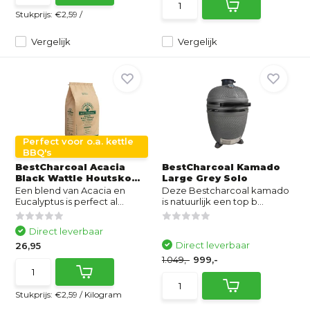
Stukprijs:
€2,59
/
Vergelijk
Vergelijk
Perfect voor o.a. kettle
BBQ's
BestCharcoal Acacia
BestCharcoal Kamado
Black Wattle Houtsko...
Large Grey Solo
Een blend van Acacia en
Deze Bestcharcoal kamado
Eucalyptus is perfect al...
is natuurlijk een top b...
Direct leverbaar
Direct leverbaar
26,95
1.049,-
999,-
Stukprijs:
€2,59
/
Kilogram