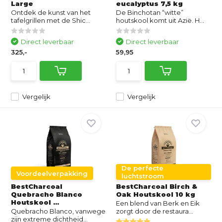
Large
eucalyptus 7,5 kg
Ontdek de kunst van het
De Binchotan “witte”
tafelgrillen met de Shic...
houtskool komt uit Azië. H...
Direct leverbaar
Direct leverbaar
325,-
59,95
Vergelijk
Vergelijk
De perfecte
Voordeelverpakking
luchtstroom
BestCharcoal
BestCharcoal Birch &
Quebracho Blanco
Oak Houtskool 10 kg
Houtskool ...
Een blend van Berk en Eik
Quebracho Blanco, vanwege
zorgt door de restaura...
zijn extreme dichtheid...