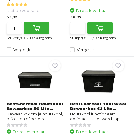
Niet op voorraad
Direct leverbaar
32,95
26,95
Stukprijs:
€2,19
/
Kilogram
Stukprijs:
€2,59
/
Kilogram
Vergelijk
Vergelijk
BestCharcoal Houtskool
BestCharcoal Houtskool
Bewaarbox 36 Lite...
Bewaarbox 62 Lite...
BewaarBox om je houtskool,
Houtskool functioneert
briketten of pellets ...
optimaal als het wordt op...
Direct leverbaar
Direct leverbaar