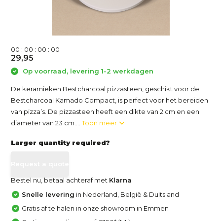
0
0
:
0
0
:
0
0
:
0
0
29,95
Op voorraad, levering 1-2 werkdagen
De keramieken Bestcharcoal pizzasteen, geschikt voor de
Bestcharcoal Kamado Compact, is perfect voor het bereiden
van pizza’s. De pizzasteen heeft een dikte van 2 cm en een
diameter van 23 cm....
Toon meer
Larger quantity required?
Request a quote
Bestel nu, betaal achteraf met
Klarna
Snelle levering
in Nederland, België & Duitsland
Gratis af te halen in onze showroom in Emmen