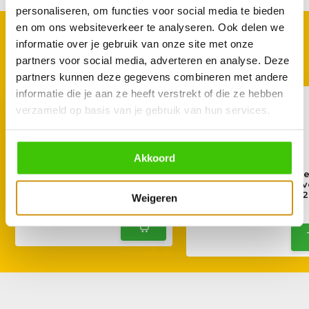
personaliseren, om functies voor social media te bieden
en om ons websiteverkeer te analyseren. Ook delen we
GOED TE COMBINEREN
informatie over je gebruik van onze site met onze
Met deze accessoires
partners voor social media, adverteren en analyse. Deze
partners kunnen deze gegevens combineren met andere
informatie die je aan ze heeft verstrekt of die ze hebben
verzameld op basis van je gebruik van hun services.
Akkoord
BestCharcoal Kamado
BestCharcoal Gietijz
Compact met onderstel
rooster rond 30 cm v
Kamado Compact (32
Weigeren
575,-
34,95