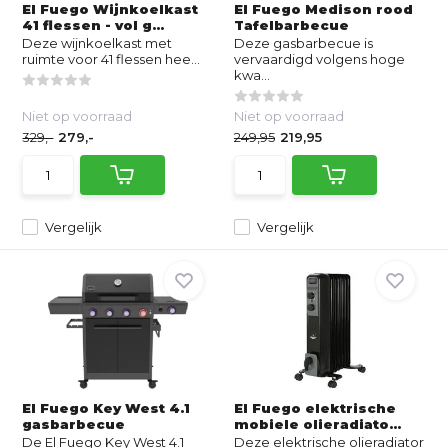
El Fuego Wijnkoelkast
El Fuego Medison rood
41 flessen - vol g...
Tafelbarbecue
Deze wijnkoelkast met
Deze gasbarbecue is
ruimte voor 41 flessen hee...
vervaardigd volgens hoge
kwa...
Niet op voorraad
Niet op voorraad
329,-
279,-
249,95
219,95
Vergelijk
Vergelijk
El Fuego Key West 4.1
El Fuego elektrische
gasbarbecue
mobiele olieradiato...
De El Fuego Key West 4.1
Deze elektrische olieradiator