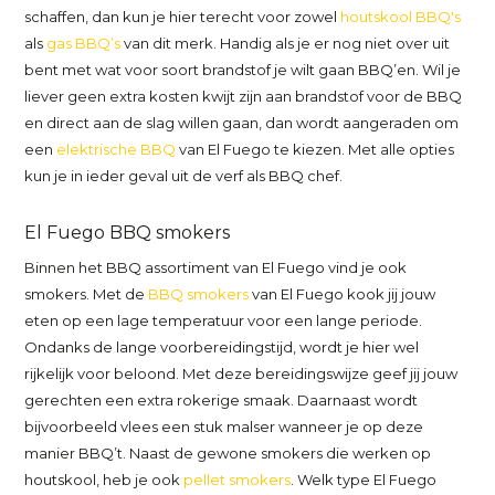
schaffen, dan kun je hier terecht voor zowel
houtskool BBQ's
als
gas BBQ’s
van dit merk. Handig als je er nog niet over uit
bent met wat voor soort brandstof je wilt gaan BBQ’en. Wil je
liever geen extra kosten kwijt zijn aan brandstof voor de BBQ
en direct aan de slag willen gaan, dan wordt aangeraden om
een
elektrische BBQ
van El Fuego te kiezen. Met alle opties
kun je in ieder geval uit de verf als BBQ chef.
El Fuego BBQ smokers
Binnen het BBQ assortiment van El Fuego vind je ook
smokers. Met de
BBQ smokers
van El Fuego kook jij jouw
eten op een lage temperatuur voor een lange periode.
Ondanks de lange voorbereidingstijd, wordt je hier wel
rijkelijk voor beloond. Met deze bereidingswijze geef jij jouw
gerechten een extra rokerige smaak. Daarnaast wordt
bijvoorbeeld vlees een stuk malser wanneer je op deze
manier BBQ’t. Naast de gewone smokers die werken op
houtskool, heb je ook
pellet smokers
. Welk type El Fuego