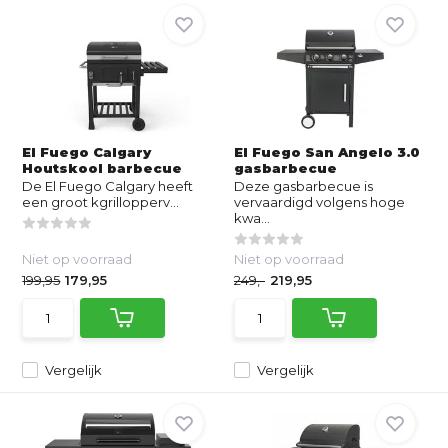
El Fuego Calgary
El Fuego San Angelo 3.0
Houtskool barbecue
gasbarbecue
De El Fuego Calgary heeft
Deze gasbarbecue is
een groot kgrillopperv...
vervaardigd volgens hoge
kwa...
Niet op voorraad
Niet op voorraad
199,95
179,95
249,-
219,95
Vergelijk
Vergelijk