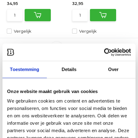
34,95
32,95
Vergelijk
Vergelijk
Toestemming
Details
Over
El Fuego elektrische
Onze website maakt gebruik van cookies
mobiele olieradiato...
Deze elektrische olieradiator
We gebruiken cookies om content en advertenties te
van wit gelakt met...
personaliseren, om functies voor social media te bieden
en om ons websiteverkeer te analyseren. Ook delen we
Direct leverbaar
99,95
44,95
informatie over je gebruik van onze site met onze
partners voor social media, adverteren en analyse. Deze
partners kunnen deze gegevens combineren met andere