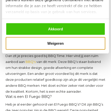
informatie die je aan ze heeft verstrekt of die ze hebben
Vergelijk
verzameld op basis van je gebruik van hun services.
1
2
Akkoord
El Fuego
Weigeren
Ben je van plan om producten van El Fuego aan te schaffen?
Dan zit je precies goed bij BBQ Time. Hier vind jij een ruim
aanbod aan
BBQ's
van dit merk. Deze BBQ’s staan bekend
om hun strakke design, goede afwerking en complete
uitvoeringen. Een ander groot voordeel bij dit merk is dat
deze producten relatief goedkoop zijn als je dit vergelijkt met
andere BBQ merken. Het doet echter zeker niet onder voor
de kwaliteit. Kortom, het is een echte aanrader.
Wat is een El Fuego BBQ?
Heb je al eerder gehoord van El Fuego BBQ’s? Dit zijn BBQ’s
die zeer populair zijn in de BBQ wereld. Deze populariteit