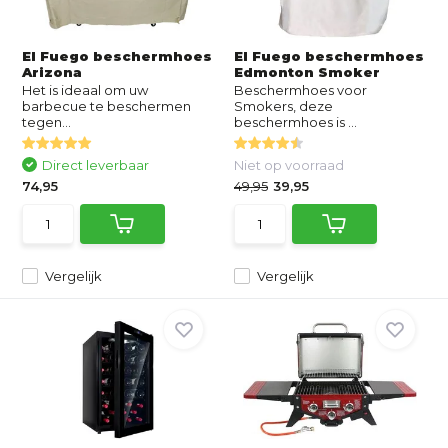
El Fuego beschermhoes
El Fuego beschermhoes
Arizona
Edmonton Smoker
Het is ideaal om uw
Beschermhoes voor
barbecue te beschermen
Smokers, deze
tegen...
beschermhoes is ...
Direct leverbaar
Niet op voorraad
74,95
49,95
39,95
Vergelijk
Vergelijk