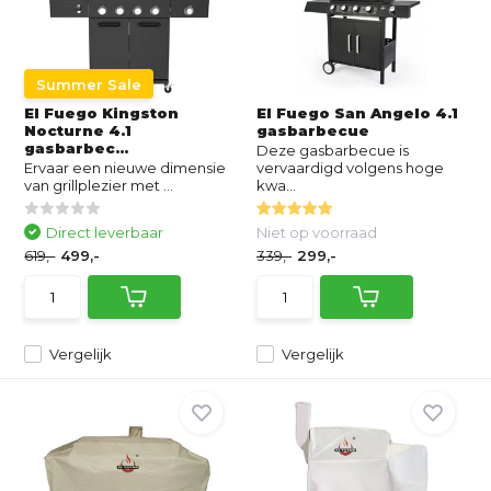
Summer Sale
El Fuego Kingston
El Fuego San Angelo 4.1
Nocturne 4.1
gasbarbecue
gasbarbec...
Deze gasbarbecue is
Ervaar een nieuwe dimensie
vervaardigd volgens hoge
van grillplezier met ...
kwa...
Direct leverbaar
Niet op voorraad
619,-
499,-
339,-
299,-
Vergelijk
Vergelijk