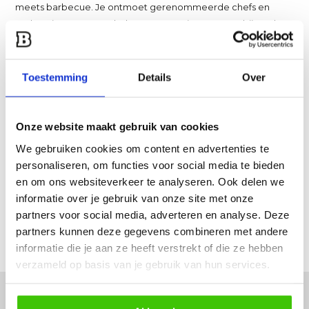
meets barbecue. Je ontmoet gerenommeerde chefs en
enthousiaste amateurkoks. En nemen je mee naar bijzondere
plekken in binnen- en buitenland.
Fire&Food is een doe-magazine. Je vindt in het magazine
lekker veel recepten. Duiken de diepte in op specifieke bbq-
Toestemming
Details
Over
onderwerpen en je krijgt handige tips en adviezen. Het
magazine informeert en inspireert je om – met plezier en met
elkaar – het beste uit je barbecue te halen.
Onze website maakt gebruik van cookies
Vier keer per jaar stoken ze bij jou het barbecuevuur op.
We gebruiken cookies om content en advertenties te
Tussendoor vind je op Fire&Food TV elke vrijdag nieuwe
personaliseren, om functies voor social media te bieden
recepten en tips. En bij ons als Card-partner kun je altijd
en om ons websiteverkeer te analyseren. Ook delen we
terecht voor de beste producten en adviezen. Fire&Food
informatie over je gebruik van onze site met onze
biedt je alles op het gebied van buiten koken, het hele jaar
partners voor social media, adverteren en analyse. Deze
door.
partners kunnen deze gegevens combineren met andere
informatie die je aan ze heeft verstrekt of die ze hebben
verzameld op basis van je gebruik van hun services.