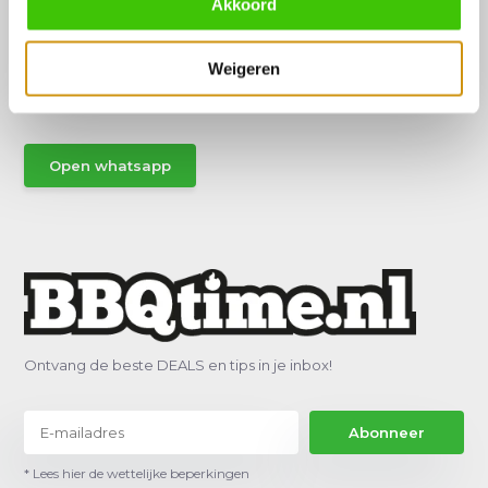
Akkoord
Hulp of advies nodig?
Vraag het een van onze specialisten!
Weigeren
Stuur gemakkelijk een Whatsapp.
Open whatsapp
Ontvang de beste DEALS en tips in je inbox!
Abonneer
* Lees hier de wettelijke beperkingen