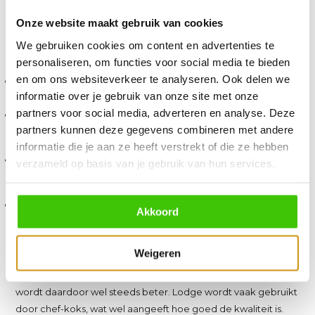
voor het milieu.
Onze website maakt gebruik van cookies
Voordelen van een Lodge pan
We gebruiken cookies om content en advertenties te
Het hebben van een Lodge pan heeft vele voordelen. Wij
personaliseren, om functies voor social media te bieden
zetten er een aantal voor je op een rij.
en om ons websiteverkeer te analyseren. Ook delen we
De pannen bevatten een natuurlijke antiaanbaklaag door de
behandeling met plantaardige olie, welke een basis heeft van
informatie over je gebruik van onze site met onze
soja.
partners voor social media, adverteren en analyse. Deze
De pannen zijn gemaakt van gietijzer. Hierdoor worden de
pannen evenredig warm op ieder deel en worden ze ook qua
partners kunnen deze gegevens combineren met andere
temperatuur heel warm. Het houdt de warmte goed vast,
informatie die je aan ze heeft verstrekt of die ze hebben
waardoor jij je gerecht constant warm kunt maken.
Alle warmtebronnen zijn geschikt voor de pannen van Lodge.
verzameld op basis van je gebruik van hun services.
Dit is inclusief inductie, waar je vaak speciale pannen voor aan
moet schaffen. Daarnaast kan de pan ook gebruikt worden in
de oven.
De levensduur van Lodge is ook lang. Wanneer je het
Akkoord
onderhoud goed doet, kun je een leven lang met deze
pannen.
Een nadeel van de Lodge Cast Iron pan is dat deze niet in de
Weigeren
vaatwasser kan. Na gebruik moet je hem met de hand
afwassen, het liefst alleen met heet water. De antiaanbaklaag
wordt daardoor wel steeds beter. Lodge wordt vaak gebruikt
door chef-koks, wat wel aangeeft hoe goed de kwaliteit is.