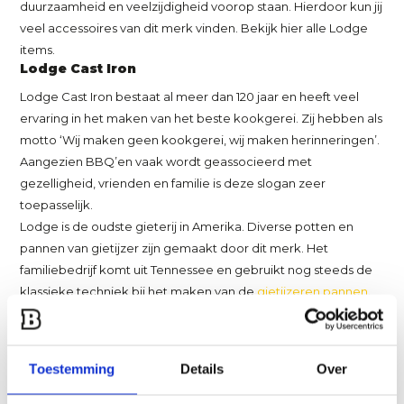
duurzaamheid en veelzijdigheid voorop staan. Hierdoor kun jij
veel accessoires van dit merk vinden. Bekijk hier alle Lodge
items.
Lodge Cast Iron
Lodge Cast Iron bestaat al meer dan 120 jaar en heeft veel
ervaring in het maken van het beste kookgerei. Zij hebben als
motto ‘Wij maken geen kookgerei, wij maken herinneringen’.
Aangezien BBQ’en vaak wordt geassocieerd met
gezelligheid, vrienden en familie is deze slogan zeer
toepasselijk.
Lodge is de oudste gieterij in Amerika. Diverse potten en
pannen van gietijzer zijn gemaakt door dit merk. Het
familiebedrijf komt uit Tennessee en gebruikt nog steeds de
klassieke techniek bij het maken van de
gietijzeren pannen
.
Deze techniek wordt al meer dan 100 jaar gebruikt.
Wel zijn er minder vervuilende smeltsystemen ontwikkeld,
wordt het productieproces milieuvriendelijker en zijn de
Toestemming
Details
Over
verpakkingen gerecycled en biologisch afbreekbaar. De
klassieke, kwalitatieve pannen met een hedendaagse update