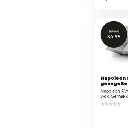
52,95
34,95
Napoleon
gevogelte
Napoleon RV
wok. Gemakkeli