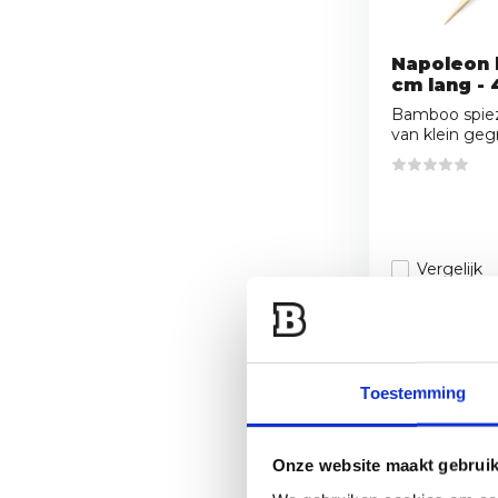
Napoleon 
cm lang - 
Bamboo spiez
van klein gegri
Vergelijk
8,95
3,95
Toestemming
36,95
Onze website maakt gebruik
19,95