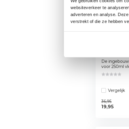
We gebruiken cookies om cont
websiteverkeer te analyseren
adverteren en analyse. Deze
verstrekt of die ze hebben v
Napoleon
gevogelte
afneembaa
flessenop
De ingebouwd
voor 250ml vlo
Vergelijk
36,95
19,95