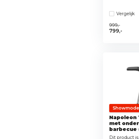
Vergelijk
999,-
799,-
Showmode
Napoleon 
met onders
barbecue
Dit product 