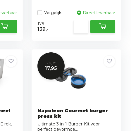
Vergelijk
leverbaar
Direct leverbaar
179,-
139,-
26,95
17,95
neel
Napoleon Gourmet burger
press kit
E rek,
Ultimate 3-in-1 Burger-Kit voor
perfect gevormde...