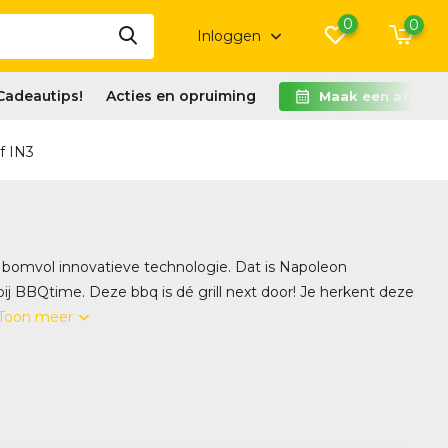
0
0
Inloggen
Cadeautips!
Acties en opruiming
Maak een afspra
f IN3
 en bomvol innovatieve technologie. Dat is Napoleon
 BBQtime. Deze bbq is dé grill next door! Je herkent deze
Toon meer