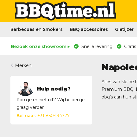
Barbecues en Smokers
BBQ accessoires
Gietijzer
Bezoek onze showroom ▸
Snelle levering
Gratis
Napole
Merken
Alles van kleine
Hulp nodig?
Premium BBQ. Be
bbq’s aan hun st
Kom je er niet uit? Wij helpen je
graag verder!
Bel naar:
+31 850494727