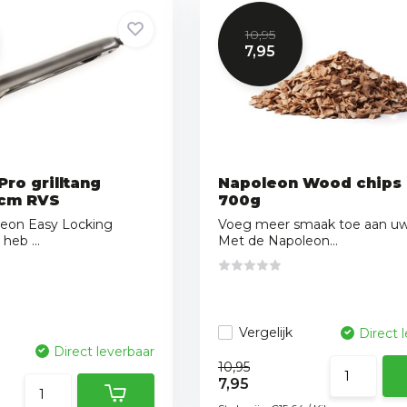
10,95
7,95
ro grilltang
Napoleon Wood chips 
 cm RVS
700g
eon Easy Locking
Voeg meer smaak toe aan uw
heb ...
Met de Napoleon...
Vergelijk
Direct 
Direct leverbaar
10,95
7,95