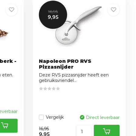
16,95
9,95
berk -
Napoleon PRO RVS
Pizzasnijder
 eten.
Deze RVS pizzasnijder heeft een
gebruiksvriendel...
leverbaar
Vergelijk
Direct leverbaar
16,95
9,95