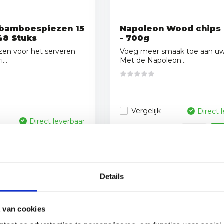
bamboespiezen 15
Napoleon Wood chips
48 Stuks
- 700g
en voor het serveren
Voeg meer smaak toe aan uw
...
Met de Napoleon...
Vergelijk
Direct 
Direct leverbaar
10,95
7,95
Stukprijs:
€15,64
/
Kilogram
Details
13,95
 van cookies
9,95