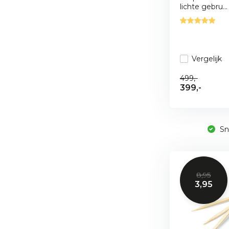
lichte gebru...
Vergelijk
499,-
399,-
Sne
8,95
3,95