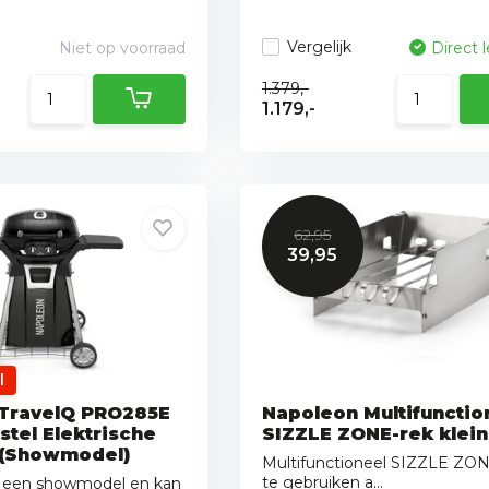
Vergelijk
Niet op voorraad
Direct 
1.379,-
1.179,-
62,95
39,95
l
TravelQ PRO285E
Napoleon Multifunctio
tel Elektrische
SIZZLE ZONE-rek klein
 (Showmodel)
Multifunctioneel SIZZLE ZON
te gebruiken a...
is een showmodel en kan