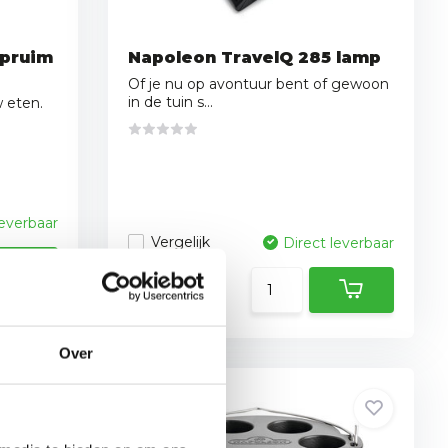
 pruim
Napoleon TravelQ 285 lamp
Of je nu op avontuur bent of gewoon
in de tuin s...
 eten.
leverbaar
Vergelijk
Direct leverbaar
34,95
19,95
Over