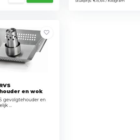
Stukprijs:
€15,64
/
Kilogram
 RVS
houder en wok
S gevolgtehouder en
jk ...