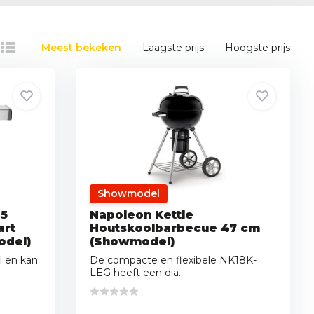
Meest bekeken
Laagste prijs
Hoogste prijs
Showmodel
25
Napoleon Kettle
art
Houtskoolbarbecue 47 cm
odel)
(Showmodel)
l en kan
De compacte en flexibele NK18K-
LEG heeft een dia...