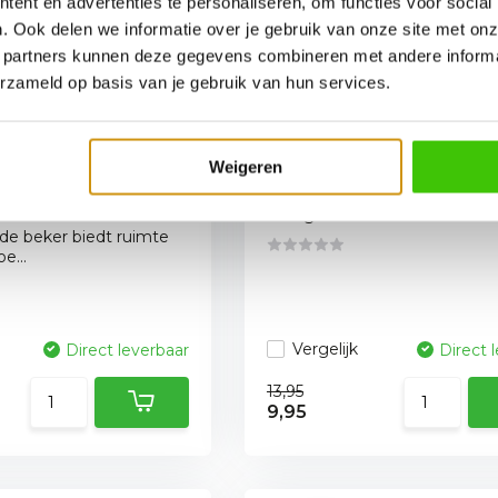
ent en advertenties te personaliseren, om functies voor social
. Ook delen we informatie over je gebruik van onze site met onz
 partners kunnen deze gegevens combineren met andere informat
erzameld op basis van je gebruik van hun services.
 RVS
Napoleon deksel lifter
houder met
Dutch Oven
Weigeren
r handvat en
De deksel lifter is voorzien v
ener
stevige sta...
e beker biedt ruimte
e...
Vergelijk
Direct leverbaar
Direct 
13,95
9,95