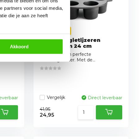
 media te bieden en om ons
e partners voor social media,
ie die je aan ze heeft
Opruiming
 voor
Napoleon gietijzeren
muffinvorm 24 cm
Akkoord
an een
Gietijzer is een perfecte
warmtegeleider. Met de...
Vergelijk
leverbaar
Direct leverbaar
41,95
24,95