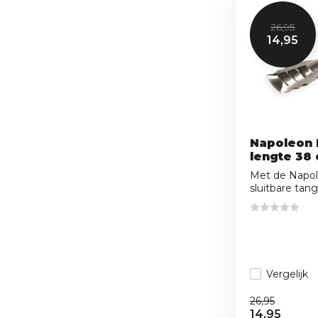
26,95
14,95
Napoleon P
lengte 38
Met de Napol
sluitbare tang 
Vergelijk
26,95
14,95