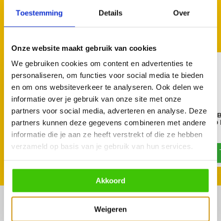
Toestemming
Details
Over
GOED TE COMBINEREN
Met deze accessoires
Onze website maakt gebruik van cookies
We gebruiken cookies om content en advertenties te
personaliseren, om functies voor social media te bieden
en om ons websiteverkeer te analyseren. Ook delen we
informatie over je gebruik van onze site met onze
partners voor social media, adverteren en analyse. Deze
Masterbuilt Portable Digitale
BestCharcoal Acacia 
partners kunnen deze gegevens combineren met andere
Smoker en houtskoolgrill
Wattle Houtskool 10
Beschermhoes
informatie die je aan ze heeft verstrekt of die ze hebben
26,95
59,95
verzameld op basis van je gebruik van hun services.
Akkoord
Weigeren