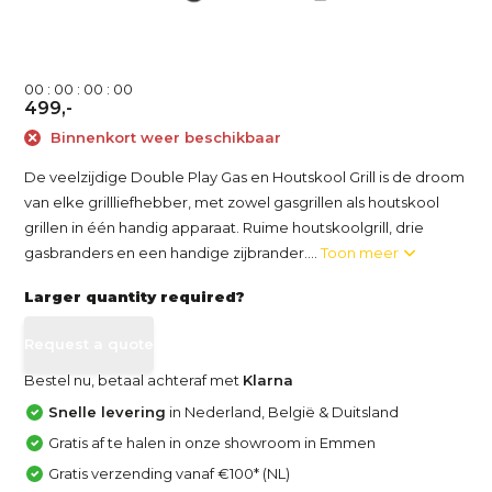
0
0
:
0
0
:
0
0
:
0
0
499,-
Binnenkort weer beschikbaar
De veelzijdige Double Play Gas en Houtskool Grill is de droom
van elke grillliefhebber, met zowel gasgrillen als houtskool
grillen in één handig apparaat. Ruime houtskoolgrill, drie
gasbranders en een handige zijbrander....
Toon meer
Larger quantity required?
Request a quote
Bestel nu, betaal achteraf met
Klarna
Snelle levering
in Nederland, België & Duitsland
Gratis af te halen in onze showroom in Emmen
Gratis verzending vanaf €100* (NL)