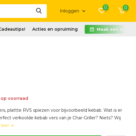
0
0
Inloggen
Cadeautips!
Acties en opruiming
Maak een afspra
 op voorraad
ers, plattte RVS spiezen voor bijvoorbeeld kebab. Wat is er
rfect verkoolde kebab vers van je Char-Griller? Niets? Wij
meer