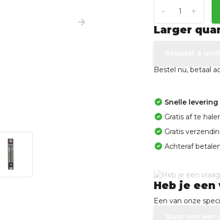
-
+
Larger qua
Request a quo
Bestel nu, betaal 
Snelle levering
Gratis af te ha
Gratis verzendi
Achteraf betalen
Heb je een 
Een van onze specia
Stuur ons een 