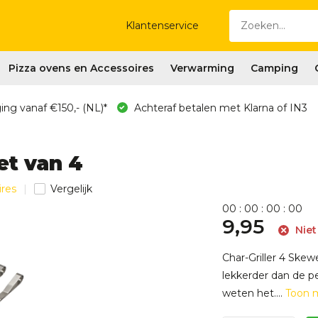
Klantenservice
Pizza ovens en Accessoires
Verwarming
Camping
ing vanaf €150,- (NL)*
Achteraf betalen met Klarna of IN3
et van 4
ires
Vergelijk
0
0
:
0
0
:
0
0
:
0
0
9,95
Niet
Char-Griller 4 Skew
lekkerder dan de pe
weten het....
Toon 