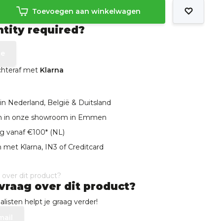
Toevoegen aan winkelwagen
ntity required?
te
achteraf met
Klarna
in Nederland, België & Duitsland
len in onze showroom in Emmen
ng vanaf €100* (NL)
 met Klarna, IN3 of Creditcard
vraag over dit product?
listen helpt je graag verder!
mail