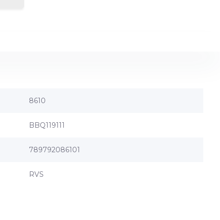
8610
BBQ119111
789792086101
RVS