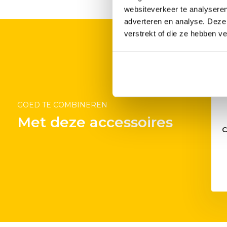
websiteverkeer te analyseren
adverteren en analyse. Deze
verstrekt of die ze hebben v
ller haar-loze RVS
Char-Griller RVS Melting
grillborstel
Dome 30 cm
14,95
14,95
GOED TE COMBINEREN
Met deze accessoires
C