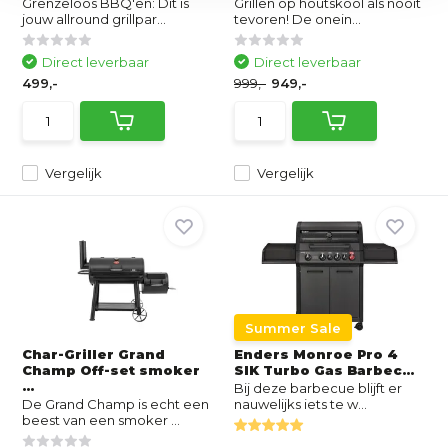
Grenzeloos BBQ'en: Dit is
Grillen op houtskool als nooit
jouw allround grillpar...
tevoren! De onein...
Direct leverbaar
Direct leverbaar
499,-
999,-
949,-
Vergelijk
Vergelijk
Summer Sale
Char-Griller Grand
Enders Monroe Pro 4
Champ Off-set smoker
SIK Turbo Gas Barbec...
...
Bij deze barbecue blijft er
De Grand Champ is echt een
nauwelijks iets te w...
beest van een smoker ...