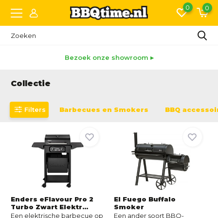
0
0
Snelle levering
Collectie
Filters
Barbecues en Smokers
BBQ accessoi
Enders eFlavour Pro 2
El Fuego Buffalo
Turbo Zwart Elektr...
Smoker
Een elektrische barbecue op
Een ander soort BBQ-