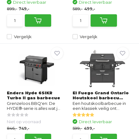
Direct leverbaar
Direct leverbaar
899,-
749,-
589,-
499,-
Vergelijk
Vergelijk
Enders Hyde 6SIKR
El Fuego Grand Ontario
Turbo II gas barbecue
Houtskool barbecu...
Grenzeloos BBQ'en: De
Een houtskoolbarbecue in
HYDE®-serie is alles wat j...
een klassiek veilig ont...
Niet op voorraad
Direct leverbaar
846,-
749,-
599,-
499,-