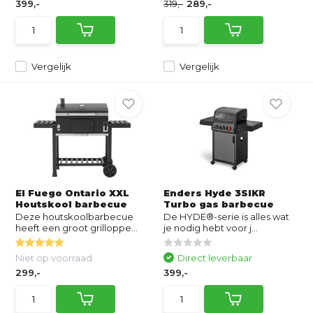
399,-
319,-
289,-
Vergelijk
Vergelijk
El Fuego Ontario XXL
Enders Hyde 3SIKR
Houtskool barbecue
Turbo gas barbecue
Deze houtskoolbarbecue
De HYDE®-serie is alles wat
heeft een groot grilloppe...
je nodig hebt voor j...
Niet op voorraad
Direct leverbaar
299,-
399,-