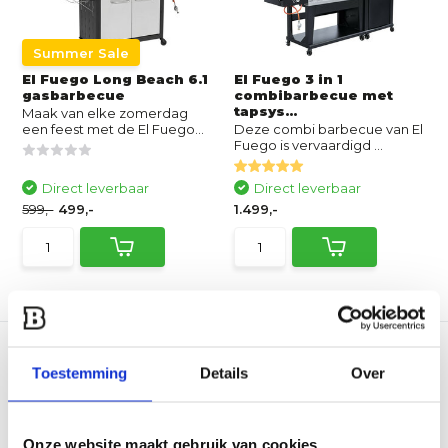
Summer Sale
El Fuego Long Beach 6.1
El Fuego 3 in 1
gasbarbecue
combibarbecue met
tapsys...
Maak van elke zomerdag
een feest met de El Fuego...
Deze combi barbecue van El
Fuego is vervaardigd ...
Direct leverbaar
Direct leverbaar
599,-
499,-
1.499,-
Vergelijk
Vergelijk
Toestemming
Details
Over
Onze website maakt gebruik van cookies