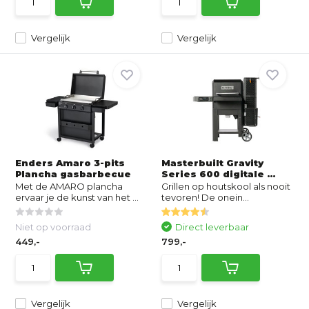
Vergelijk
Vergelijk
Enders Amaro 3-pits
Masterbuilt Gravity
Plancha gasbarbecue
Series 600 digitale ...
Met de AMARO plancha
Grillen op houtskool als nooit
ervaar je de kunst van het ...
tevoren! De onein...
Niet op voorraad
Direct leverbaar
449,-
799,-
Vergelijk
Vergelijk