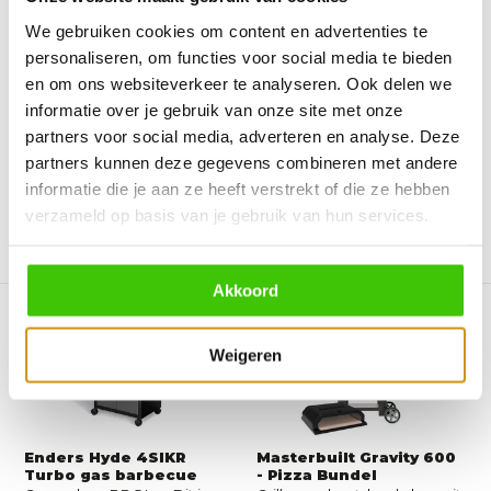
We gebruiken cookies om content en advertenties te
Enders eFlow Pro 2
Char-Griller Double Play
Turbo Mat Zwart Elekt...
Combi barbecue
personaliseren, om functies voor social media te bieden
Vol power: de eFLOW® PRO
De veelzijdige Double Play
en om ons websiteverkeer te analyseren. Ook delen we
2 TURBO. Het is de eers...
Gas en Houtskool Gril...
informatie over je gebruik van onze site met onze
partners voor social media, adverteren en analyse. Deze
Direct leverbaar
Niet op voorraad
549,-
469,-
499,-
partners kunnen deze gegevens combineren met andere
informatie die je aan ze heeft verstrekt of die ze hebben
verzameld op basis van je gebruik van hun services.
Vergelijk
Vergelijk
Akkoord
Weigeren
Enders Hyde 4SIKR
Masterbuilt Gravity 600
Turbo gas barbecue
- Pizza Bundel