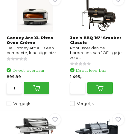
Gozney Arc XL Pizza
Joe's BBQ 16'' Smoker
Oven Crème
Classic
De Gozney Arc XL is een
Robuuster dan de
compacte, krachtige pizz...
barbecue's van JOE's ga je
ze b...
Direct leverbaar
Direct leverbaar
899,99
1.495,-
Vergelijk
Vergelijk