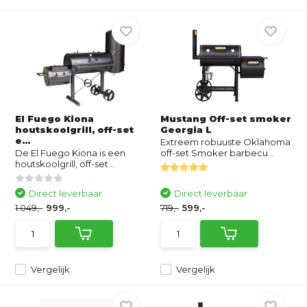
El Fuego Kiona
Mustang Off-set smoker
houtskoolgrill, off-set
Georgia L
e...
Extreem robuuste Oklahoma
De El Fuego Kiona is een
off-set Smoker barbecu...
houtskoolgrill, off-set...
Direct leverbaar
Direct leverbaar
1.049,-
999,-
719,-
599,-
Vergelijk
Vergelijk