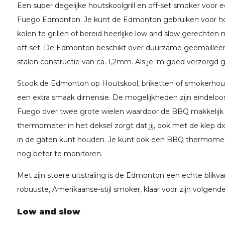
Een super degelijke houtskoolgrill en off-set smoker voor ee
Fuego Edmonton. Je kunt de Edmonton gebruiken voor hot
kolen te grillen of bereid heerlijke low and slow gerechten
off-set. De Edmonton beschikt over duurzame geëmailleer
stalen constructie van ca. 1,2mm. Als je 'm goed verzorgd
Stook de Edmonton op Houtskool, briketten of smokerhou
een extra smaak dimensie. De mogelijkheden zijn eindeloos
Fuego over twee grote wielen waardoor de BBQ makkelijk t
thermometer in het deksel zorgt dat jij, ook met de klep 
in de gaten kunt houden. Je kunt ook een BBQ thermome
nog beter te monitoren.
Met zijn stoere uitstraling is de Edmonton een echte blikva
robuuste, Amerikaanse-stijl smoker, klaar voor zijn volgen
Low and slow