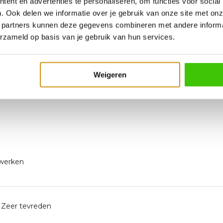
ent en advertenties te personaliseren, om functies voor social
. Ook delen we informatie over je gebruik van onze site met onz
onventionele barbecue voor het
 partners kunnen deze gegevens combineren met andere informat
 in de vuurkamer, maar je kunt er
erzameld op basis van je gebruik van hun services.
 rooster voor nog meer
Zo kun je met gemak grote
Weigeren
 werken
 Zeer tevreden