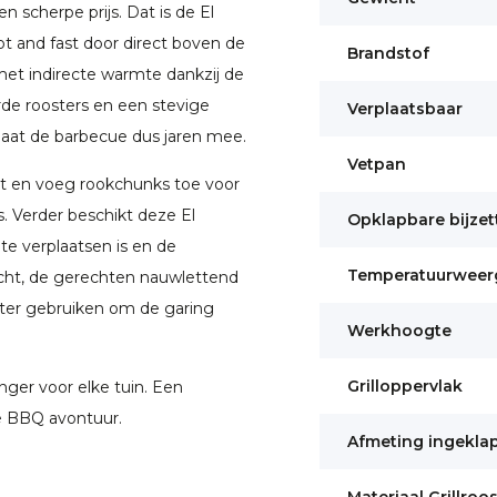
n scherpe prijs. Dat is de El
 and fast door direct boven de
Brandstof
 met indirecte warmte dankzij de
de roosters en een stevige
Verplaatsbaar
 gaat de barbecue dus jaren mee.
Vetpan
t en voeg rookchunks toe voor
. Verder beschikt deze El
Opklapbare bijzet
e verplaatsen is en de
Temperatuurweer
dicht, de gerechten nauwlettend
ter gebruiken om de garing
Werkhoogte
Grilloppervlak
nger voor elke tuin. Een
de BBQ avontuur.
Afmeting ingekla