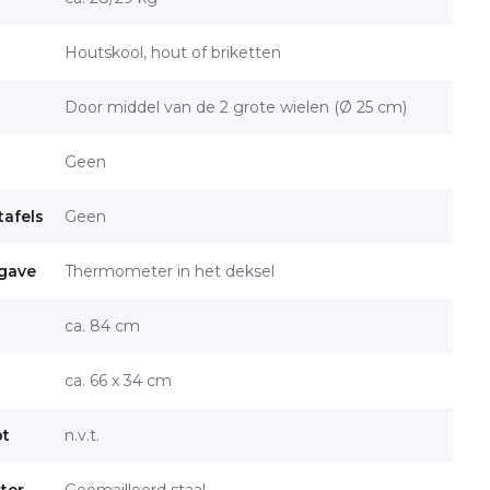
Houtskool, hout of briketten
Door middel van de 2 grote wielen (Ø 25 cm)
Geen
tafels
Geen
gave
Thermometer in het deksel
ca. 84 cm
ca. 66 x 34 cm
pt
n.v.t.