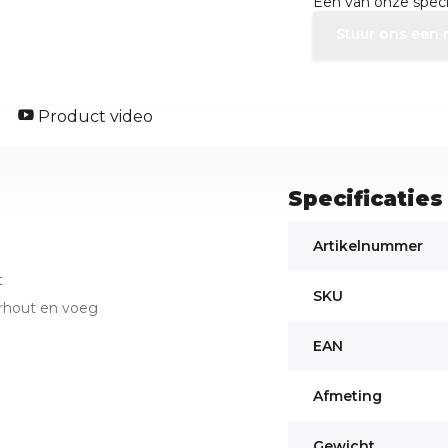
Een van onze specia
Stuur ons een 
Product video
Specificaties
Artikelnummer
t
SKU
rhout en voeg
EAN
Afmeting
Gewicht