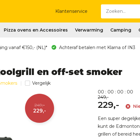
Klantenservice
Pizza ovens en Accessoires
Verwarming
Camping
ing vanaf €150,- (NL)*
Achteraf betalen met Klarna of IN3
olgrill en off-set smoker
 Smokers
Vergelijk
0
0
:
0
0
:
0
0
:
0
0
249,-
229,-
249,-
Nie
229,-
Een super degelijke
kunt de Edmonton g
grillen of bereid h