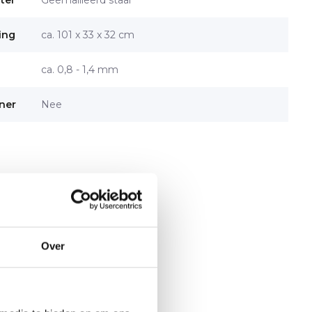
ster
Geëmailleerd staal
ing
ca. 101 x 33 x 32 cm
ca. 0,8 - 1,4 mm
ner
Nee
Over