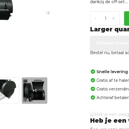
dankzij de off-set...
-
+
Larger qua
Request a quo
Bestel nu, betaal 
Snelle levering
Gratis af te ha
Gratis verzendi
+1
Achteraf betalen
Heb je een 