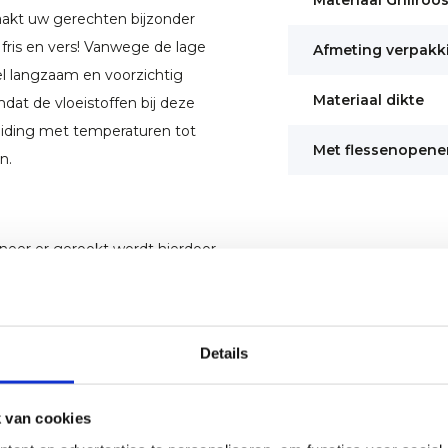
Materiaal Grillroo
akt uw gerechten bijzonder
n fris en vers! Vanwege de lage
Afmeting verpakk
el langzaam en voorzichtig
Materiaal dikte
mdat de vloeistoffen bij deze
eiding met temperaturen tot
Met flessenopene
n.
eer er gerookt wordt hierdoor
t voedsel op de grill blijft
roma worden verbeterd door de
eik voor een heerlijke smaak en
Details
uele smaak te bereiken of om
 van cookies
s off-set smoker