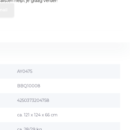
listen helpt je graag verder!
mail
AY0475
BBQ10008
4250373204758
ca. 121 x 124 x 66 cm
ca. 28/29 kg