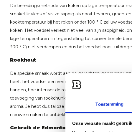
De bereidingsmethode van koken op lage temperatuur ma
smakelijk: vlees of vis zo sappig als nooit tevoren, groente
kooktemperatuur bij het roken onder 100 ° C zal uw voeds
koken. Het voedsel verliest niet veel van zijn sappigheid, o
lage temperaturen (in tegenstelling tot conventionele ber
300 ° C) niet verdampen en dus het voedsel nooit uitdroge
Rookhout
De speciale smaak wordt aan de gerechten gegevens wann
heeft het voedsel een verrukkelijke rooksmaak. Hoe langer he
hangen, hoe intenser de rooksmaak. Bovendien kan het a
toevoeging van rookchunks. Kies bijvoorbeeld voor Kers of 
Toestemming
aroma. Je hebt dus talloze mogelijkheden om jouw individ
nieuwe smaken te ontdekken.
Onze website maakt gebruik
Gebruik de Edmonton als Houtskoolgrill of al