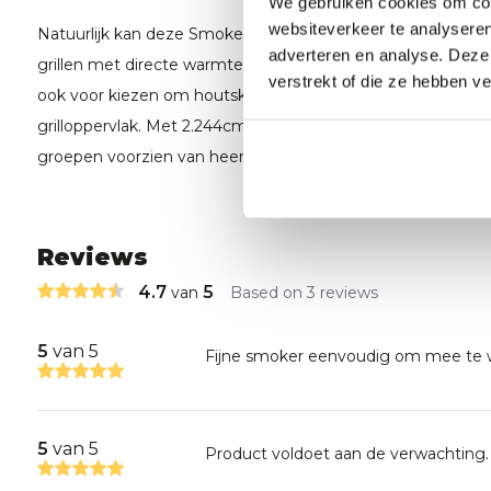
We gebruiken cookies om cont
websiteverkeer te analyseren
Natuurlijk kan deze Smoker ook worden gebruikt als een c
adverteren en analyse. Deze
grillen met directe warmte. Je kunt natuurlijk direct grillen
verstrekt of die ze hebben v
ook voor kiezen om houtskool te plaatsen onder het grote
grilloppervlak. Met 2.244cm2 kom je nooit ruimte tekort. 
groepen voorzien van heerlijke BBQ gerechten.
Reviews
4.7
5
van
Based on 3 reviews
5
van 5
Fijne smoker eenvoudig om mee te
5
van 5
Product voldoet aan de verwachting.