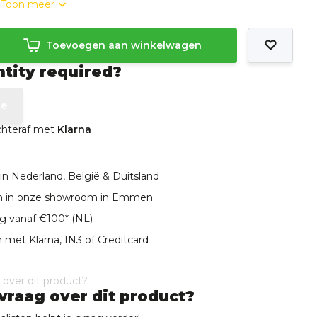
.
Toon meer
Toevoegen aan winkelwagen
ntity required?
te
achteraf met
Klarna
in Nederland, België & Duitsland
len in onze showroom in Emmen
ng vanaf €100* (NL)
 met Klarna, IN3 of Creditcard
vraag over dit product?