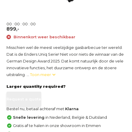
0
0
:
0
0
:
0
0
:
0
0
899,-
Binnenkort weer beschikbaar
Misschien wel de meest veelzijdige gasbarbecue ter wereld.
Dat is de Enders Uniq Serie! Niet voor niets de winnaar van de
German Design Award 2025. Dat komt natuurlijk door de vele
innovatieve functies, het duurzame ontwerp en de stoere
uitstraling. ...
Toon meer
Larger quantity required?
Request a quote
Bestel nu, betaal achteraf met
Klarna
Snelle levering
in Nederland, België & Duitsland
Gratis af te halen in onze showroom in Emmen