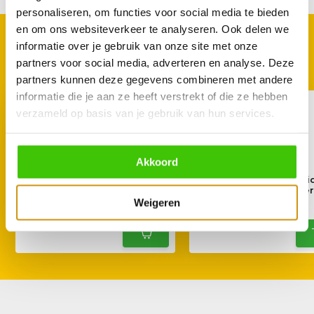
personaliseren, om functies voor social media te bieden
en om ons websiteverkeer te analyseren. Ook delen we
GOED TE COMBINEREN
informatie over je gebruik van onze site met onze
Met deze accessoires
partners voor social media, adverteren en analyse. Deze
partners kunnen deze gegevens combineren met andere
informatie die je aan ze heeft verstrekt of die ze hebben
verzameld op basis van je gebruik van hun services.
Akkoord
Enders Switch Grid Pizza
Enders Switch Gri
steen
gevogelte houde
Weigeren
44,95
39,95
44,95