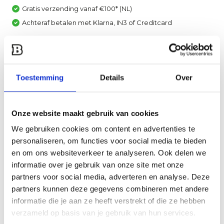
Gratis verzending vanaf €100* (NL)
Achteraf betalen met Klarna, IN3 of Creditcard
Vergelijk
Heb je een vraag over dit product?
Toestemming
Details
Over
Een van onze specialisten helpt je graag verder!
Stuur ons een mail
Onze website maakt gebruik van cookies
We gebruiken cookies om content en advertenties te
Productomschrijving
personaliseren, om functies voor social media te bieden
en om ons websiteverkeer te analyseren. Ook delen we
Specificaties
informatie over je gebruik van onze site met onze
partners voor social media, adverteren en analyse. Deze
partners kunnen deze gegevens combineren met andere
Reviews
informatie die je aan ze heeft verstrekt of die ze hebben
verzameld op basis van je gebruik van hun services.
Delen