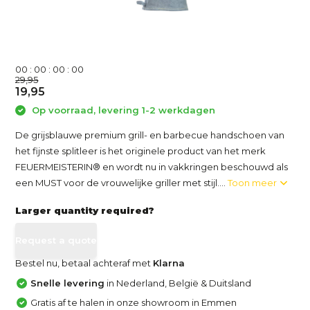
0
0
:
0
0
:
0
0
:
0
0
29,95
19,95
Op voorraad, levering 1-2 werkdagen
De grijsblauwe premium grill- en barbecue handschoen van
het fijnste splitleer is het originele product van het merk
FEUERMEISTERIN® en wordt nu in vakkringen beschouwd als
een MUST voor de vrouwelijke griller met stijl....
Toon meer
Larger quantity required?
Request a quote
Bestel nu, betaal achteraf met
Klarna
Snelle levering
in Nederland, België & Duitsland
Gratis af te halen in onze showroom in Emmen