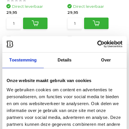
Direct leverbaar
Direct leverbaar
29,95
29,95
Vergelijk
Vergelijk
Toestemming
Details
Over
Onze website maakt gebruik van cookies
We gebruiken cookies om content en advertenties te
FEUERMEISTER Aramide
FEUERMEISTER Hitte
BBQ Handschoenen
beschermende
personaliseren, om functies voor social media te bieden
Ma...
mouwen
en om ons websiteverkeer te analyseren. Ook delen we
Dit paar hittebestendige
Perfecte bescherming -
FEUERMEISTER® barbecue ...
dankzij 100% hittebestend...
informatie over je gebruik van onze site met onze
partners voor social media, adverteren en analyse. Deze
Direct leverbaar
Direct leverbaar
partners kunnen deze gegevens combineren met andere
29,95
9,95