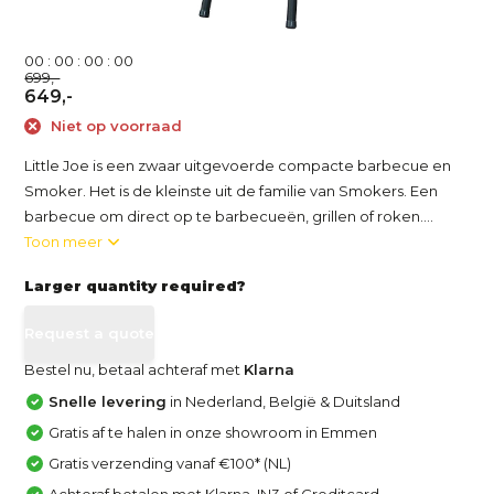
0
0
:
0
0
:
0
0
:
0
0
699,-
649,-
Niet op voorraad
Little Joe is een zwaar uitgevoerde compacte barbecue en
Smoker. Het is de kleinste uit de familie van Smokers. Een
barbecue om direct op te barbecueën, grillen of roken....
Toon meer
Larger quantity required?
Request a quote
Bestel nu, betaal achteraf met
Klarna
Snelle levering
in Nederland, België & Duitsland
Gratis af te halen in onze showroom in Emmen
Gratis verzending vanaf €100* (NL)
Achteraf betalen met Klarna, IN3 of Creditcard