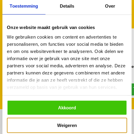
Toestemming
Details
Over
GOED TE COMBINEREN
Met deze accessoires
Onze website maakt gebruik van cookies
We gebruiken cookies om content en advertenties te
personaliseren, om functies voor social media te bieden
en om ons websiteverkeer te analyseren. Ook delen we
informatie over je gebruik van onze site met onze
partners voor social media, adverteren en analyse. Deze
Joe's BBQ Zwenkarm voor
Smokin’ Flavours unive
Smoker en Firepit
spareribs rek
partners kunnen deze gegevens combineren met andere
informatie die je aan ze heeft verstrekt of die ze hebben
44,90
20,95
verzameld op basis van je gebruik van hun services.
Akkoord
Weigeren