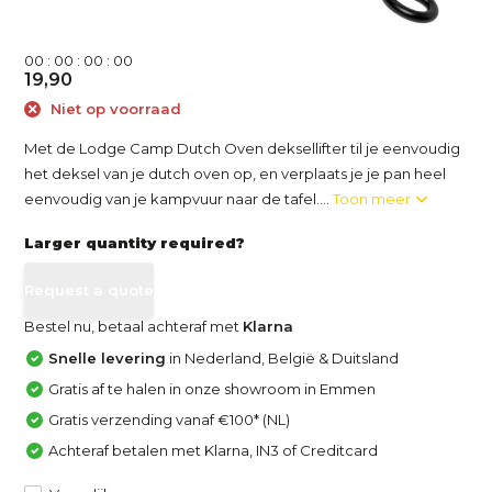
0
0
:
0
0
:
0
0
:
0
0
19,90
Niet op voorraad
Met de Lodge Camp Dutch Oven deksellifter til je eenvoudig
het deksel van je dutch oven op, en verplaats je je pan heel
eenvoudig van je kampvuur naar de tafel....
Toon meer
Larger quantity required?
Request a quote
Bestel nu, betaal achteraf met
Klarna
Snelle levering
in Nederland, België & Duitsland
Gratis af te halen in onze showroom in Emmen
Gratis verzending vanaf €100* (NL)
Achteraf betalen met Klarna, IN3 of Creditcard