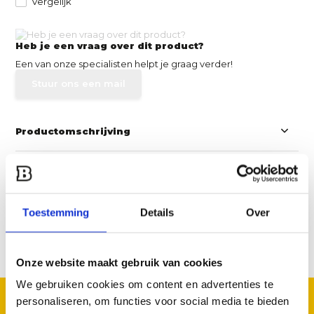
Vergelijk
Heb je een vraag over dit product?
Een van onze specialisten helpt je graag verder!
Stuur ons een mail
Productomschrijving
Specificaties
Reviews
Toestemming
Details
Over
Delen
Onze website maakt gebruik van cookies
We gebruiken cookies om content en advertenties te
personaliseren, om functies voor social media te bieden
GOED TE COMBINEREN