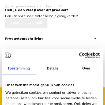
Heb je een vraag over dit product?
Een van onze specialisten helpt je graag verder!
Stuur ons een mail
Productomschrijving
Specificaties
Reviews
Toestemming
Details
Over
Delen
Onze website maakt gebruik van cookies
We gebruiken cookies om content en advertenties te
GOED TE COMBINEREN
personaliseren, om functies voor social media te bieden
Met deze accessoires
en om ons websiteverkeer te analyseren. Ook delen we