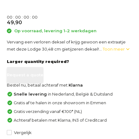
0
0
:
0
0
:
0
0
:
0
0
49,90
Op voorraad, levering 1-2 werkdagen
Vervang een verloren deksel of krijg gewoon een extraatje
met deze Lodge 30,48 cm gietijzeren deksel!...
Toon meer
Larger quantity required?
Request a quote
Bestel nu, betaal achteraf met
Klarna
Snelle levering
in Nederland, België & Duitsland
Gratis af te halen in onze showroom in Emmen
Gratis verzending vanaf €100* (NL)
Achteraf betalen met Klarna, IN3 of Creditcard
Vergelijk