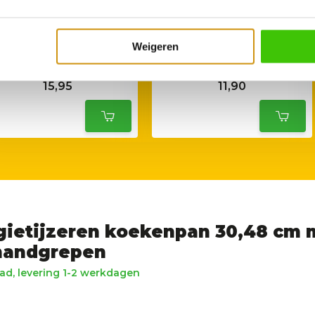
Weigeren
dge seasoning Spray 240
Lodge Dutch Oven
ml
bakpapier (Liner)
15,95
11,90
gietijzeren koekenpan 30,48 cm 
handgrepen
ad, levering 1-2 werkdagen