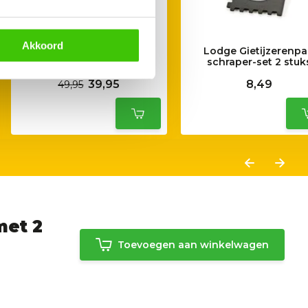
Akkoord
Lodge Sauspan met
Lodge Gietijzerenp
Marinadekwast 0,4 L
schraper-set 2 stu
39,95
8,49
49,95
met 2
Toevoegen aan winkelwagen