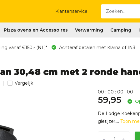
Klantenservice
Pizza ovens en Accessoires
Verwarming
Camping
ing vanaf €150,- (NL)*
Achteraf betalen met Klarna of IN3
pan 30,48 cm met 2 ronde ha
Vergelijk
0
0
:
0
0
:
0
0
:
0
0
59,95
Op
De Lodge Koekenpa
gietijzer....
Toon me
-
+