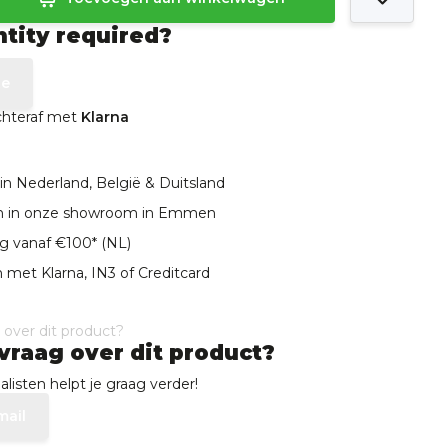
ntity required?
te
achteraf met
Klarna
in Nederland, België & Duitsland
len in onze showroom in Emmen
ng vanaf €100* (NL)
 met Klarna, IN3 of Creditcard
vraag over dit product?
listen helpt je graag verder!
mail