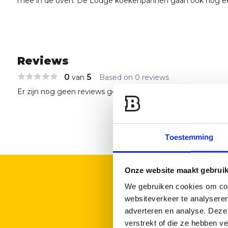
mee in de oven. De Lodge koekenpannen gaan ook nog e
Reviews
0
5
van
Based on 0 reviews
Er zijn nog geen reviews geschreven over dit product..
Toestemming
Onze website maakt gebruik
We gebruiken cookies om cont
websiteverkeer te analyseren
Lodge gietijzeren
koekenpan 26,04 cm met 2
adverteren en analyse. Deze
ronde handgrepen
verstrekt of die ze hebben v