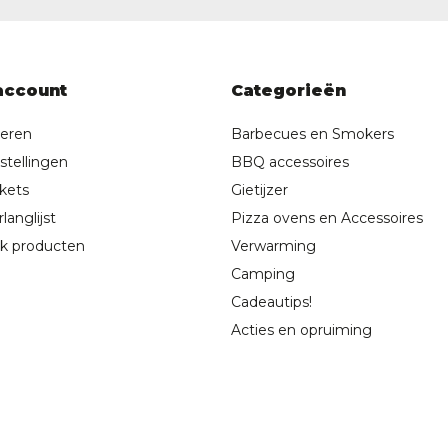
account
Categorieën
reren
Barbecues en Smokers
stellingen
BBQ accessoires
ckets
Gietijzer
langlijst
Pizza ovens en Accessoires
jk producten
Verwarming
Camping
Cadeautips!
Acties en opruiming