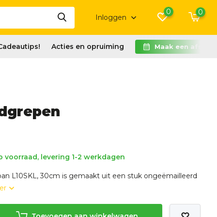
0
0
Inloggen
Cadeautips!
Acties en opruiming
Maak een afspra
ndgrepen
 voorraad, levering 1-2 werkdagen
n L10SKL, 30cm is gemaakt uit een stuk ongeëmailleerd
er
Toevoegen aan winkelwagen