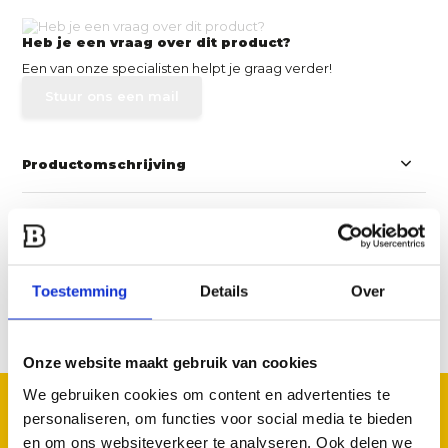
Heb je een vraag over dit product?
Een van onze specialisten helpt je graag verder!
Stuur ons een mail
Productomschrijving
Specificaties
Reviews
Toestemming
Details
Over
Delen
Onze website maakt gebruik van cookies
We gebruiken cookies om content en advertenties te
GOED TE COMBINEREN
personaliseren, om functies voor social media te bieden
Met deze accessoires
en om ons websiteverkeer te analyseren. Ook delen we