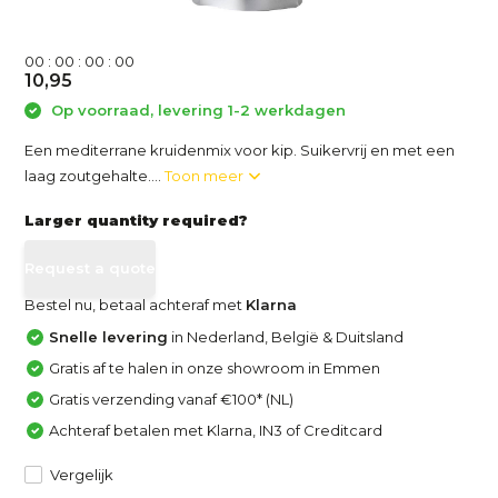
0
0
:
0
0
:
0
0
:
0
0
10,95
Op voorraad, levering 1-2 werkdagen
Een mediterrane kruidenmix voor kip. Suikervrij en met een
laag zoutgehalte....
Toon meer
Larger quantity required?
Request a quote
Bestel nu, betaal achteraf met
Klarna
Snelle levering
in Nederland, België & Duitsland
Gratis af te halen in onze showroom in Emmen
Gratis verzending vanaf €100* (NL)
Achteraf betalen met Klarna, IN3 of Creditcard
Vergelijk