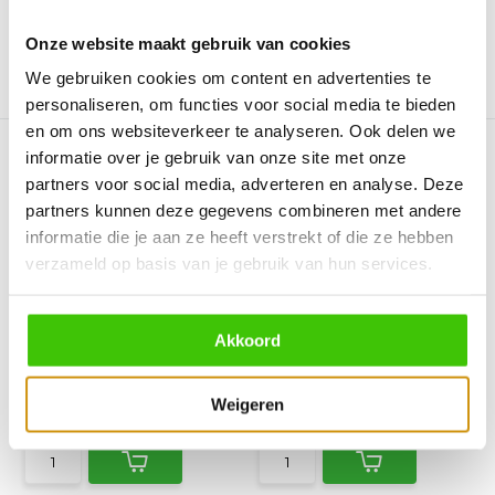
Onze website maakt gebruik van cookies
We gebruiken cookies om content en advertenties te
Vergelijk
Vergelijk
personaliseren, om functies voor social media te bieden
en om ons websiteverkeer te analyseren. Ook delen we
informatie over je gebruik van onze site met onze
partners voor social media, adverteren en analyse. Deze
partners kunnen deze gegevens combineren met andere
informatie die je aan ze heeft verstrekt of die ze hebben
verzameld op basis van je gebruik van hun services.
NOSKOS The Jerk Rub -
NOSKOS the Beef Rub -
180 g
180 g
Typisch voor Jamaicaanse
Dé kruidenmix voor al je
Akkoord
barbecue is jerk, een k...
rundvlees. De koffie v...
Direct leverbaar
Niet op voorraad
Weigeren
10,95
10,95