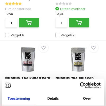
Niet op voorraad
Direct leverbaar
10,95
10,95
Vergelijk
Vergelijk
NOSKOS The Pulled Pork
NOSKOS the Chicken
Rub - 180 g
Rub - 150 g
Dé mix voor pulled pork,
Een mediterrane kruidenmix
maar eigenlijk lekker ...
voor kip. Suikervrij ...
Toestemming
Details
Over
Direct leverbaar
Direct leverbaar
10,95
10,95