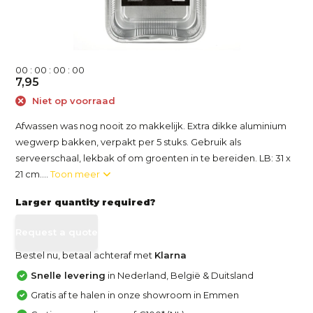
0
0
:
0
0
:
0
0
:
0
0
7,95
Niet op voorraad
Afwassen was nog nooit zo makkelijk. Extra dikke aluminium
wegwerp bakken, verpakt per 5 stuks. Gebruik als
serveerschaal, lekbak of om groenten in te bereiden. LB: 31 x
21 cm....
Toon meer
Larger quantity required?
Request a quote
Bestel nu, betaal achteraf met
Klarna
Snelle levering
in Nederland, België & Duitsland
Gratis af te halen in onze showroom in Emmen