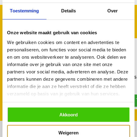
Toestemming
Details
Over
GOED TE COMBINEREN
Met deze accessoires
Onze website maakt gebruik van cookies
We gebruiken cookies om content en advertenties te
personaliseren, om functies voor social media te bieden
en om ons websiteverkeer te analyseren. Ook delen we
informatie over je gebruik van onze site met onze
partners voor social media, adverteren en analyse. Deze
Joe's BBQ Snijplank massief
Stubb's Original BBQ 
partners kunnen deze gegevens combineren met andere
62 x 33 x 2,5 cm
450ml
informatie die je aan ze heeft verstrekt of die ze hebben
69,90
8,95
verzameld op basis van je gebruik van hun services.
Akkoord
Weigeren