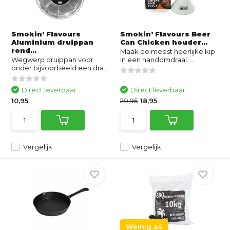
Smokin’ Flavours
Smokin’ Flavours Beer
Aluminium druippan
Can Chicken houder...
rond...
Maak de meest heerlijke kip
Wegwerp druippan voor
in een handomdraai. ...
onder bijvoorbeeld een dra...
Direct leverbaar
Direct leverbaar
10,95
20,95
18,95
Vergelijk
Vergelijk
Weinig as