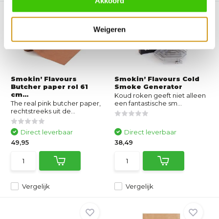
Akkoord
Weigeren
Smokin’ Flavours
Smokin’ Flavours Cold
Butcher paper rol 61
Smoke Generator
cm...
Koud roken geeft niet alleen
The real pink butcher paper,
een fantastische sm...
rechtstreeks uit de...
Direct leverbaar
Direct leverbaar
49,95
38,49
Vergelijk
Vergelijk