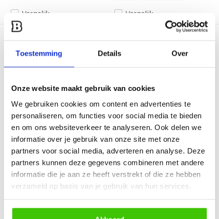
Vergelijk
Vergelijk
Toestemming
Details
Over
Onze website maakt gebruik van cookies
Smokin’ Flavours
Smokin’ Flavours Gas
We gebruiken cookies om content en advertenties te
Pizzasteen met houder
BBQ & Grill reinige...
personaliseren, om functies voor social media te bieden
3...
Met deze RVS BBQ en grill
Bak de meest overheerlijke
reiniger maak je in ee...
en om ons websiteverkeer te analyseren. Ook delen we
& krokante pizza’s me...
informatie over je gebruik van onze site met onze
partners voor social media, adverteren en analyse. Deze
Direct leverbaar
Direct leverbaar
partners kunnen deze gegevens combineren met andere
48,49
14,95
informatie die je aan ze heeft verstrekt of die ze hebben
verzameld op basis van je gebruik van hun services.
Vergelijk
Vergelijk