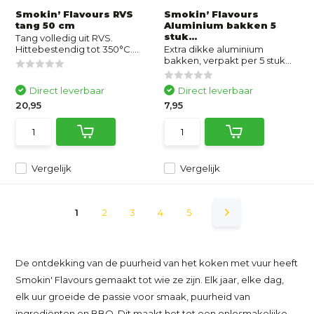
Smokin’ Flavours RVS
Smokin’ Flavours
tang 50 cm
Aluminium bakken 5
stuk...
Tang volledig uit RVS.
Hittebestendig tot 350°C....
Extra dikke aluminium
bakken, verpakt per 5 stuk...
Direct leverbaar
Direct leverbaar
20,95
7,95
Vergelijk
Vergelijk
1
2
3
4
5
De ontdekking van de puurheid van het koken met vuur heeft
Smokin' Flavours gemaakt tot wie ze zijn. Elk jaar, elke dag,
elk uur groeide de passie voor smaak, puurheid van
ingrediënten en BBQ. Dit maakt het tot een onlosmakelijke