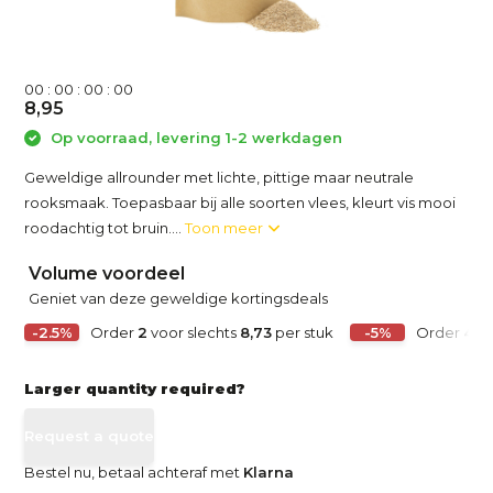
0
0
:
0
0
:
0
0
:
0
0
8,95
Op voorraad, levering 1-2 werkdagen
Geweldige allrounder met lichte, pittige maar neutrale
rooksmaak. Toepasbaar bij alle soorten vlees, kleurt vis mooi
roodachtig tot bruin....
Toon meer
Volume voordeel
Geniet van deze geweldige kortingsdeals
-2.5%
Order
2
voor slechts
8,73
per stuk
-5%
Order
4
vo
Larger quantity required?
Request a quote
Bestel nu, betaal achteraf met
Klarna