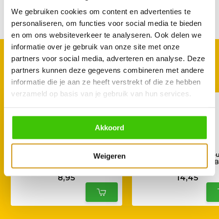
We gebruiken cookies om content en advertenties te
Delen
personaliseren, om functies voor social media te bieden
en om ons websiteverkeer te analyseren. Ook delen we
informatie over je gebruik van onze site met onze
GOED TE COMBINEREN
partners voor social media, adverteren en analyse. Deze
partners kunnen deze gegevens combineren met andere
Met deze accessoires
informatie die je aan ze heeft verstrekt of die ze hebben
verzameld op basis van je gebruik van hun services.
Akkoord
Stubb's Sticky Sweet BBQ
Blues Hog Smokey Mou
Weigeren
Sauce 450ml
BBQ Sauce Squeeze Bo
8,95
14,45