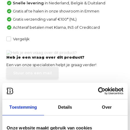
Snelle levering
in Nederland, België & Duitsland
Gratis af te halen in onze showroom in Emmen
Gratis verzending vanaf €100* (NL)
Achteraf betalen met Klarna, IN3 of Creditcard
Vergelijk
Heb je een vraag over dit product?
Een van onze specialisten helpt je graag verder!
Stuur ons een mail
Productomschrijving
Toestemming
Details
Over
Specificaties
Reviews
Onze website maakt gebruik van cookies