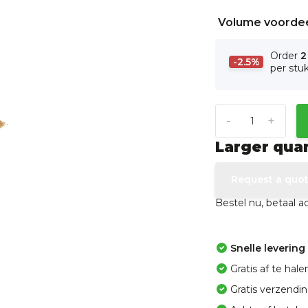
Volume voorde
Order
2
-2.5%
per stu
-
+
Larger qua
Request a quo
Bestel nu, betaal 
Snelle levering
Gratis af te ha
Gratis verzendi