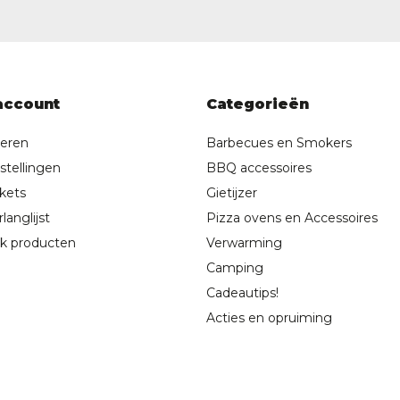
account
Categorieën
reren
Barbecues en Smokers
stellingen
BBQ accessoires
ckets
Gietijzer
langlijst
Pizza ovens en Accessoires
jk producten
Verwarming
Camping
Cadeautips!
Acties en opruiming