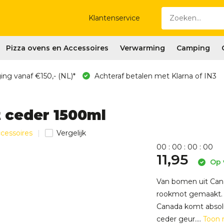
Klantenservice
Pizza ovens en Accessoires
Verwarming
Camping
ing vanaf €150,- (NL)*
Achteraf betalen met Klarna of IN3
 ceder 1500ml
ccessoires
Vergelijk
0
0
:
0
0
:
0
0
:
0
0
11,95
Op 
Van bomen uit Can
rookmot gemaakt. C
Canada komt absolu
ceder geur....
Toon