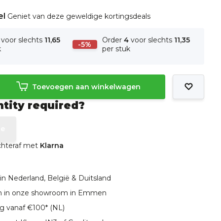
el
Geniet van deze geweldige kortingsdeals
voor slechts
11,65
Order
4
voor slechts
11,35
-5%
k
per stuk
Toevoegen aan winkelwagen
ntity required?
te
achteraf met
Klarna
in Nederland, België & Duitsland
len in onze showroom in Emmen
ng vanaf €100* (NL)