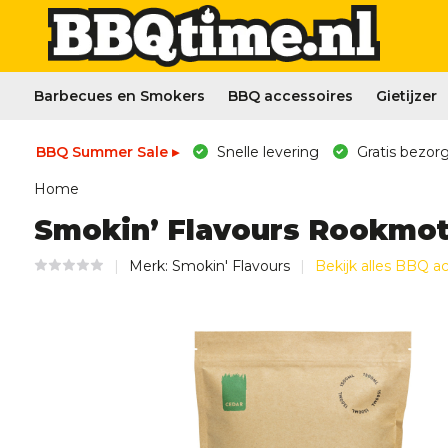
Barbecues en Smokers
BBQ accessoires
Gietijzer
BBQ Summer Sale ▸
Snelle levering
Gratis bezorg
Home
Smokin’ Flavours Rookmot
Merk:
Smokin' Flavours
Bekijk alles BBQ a