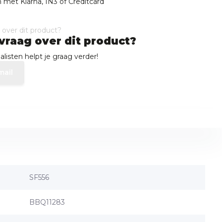
 met Klarna, IN3 of Creditcard
vraag over dit product?
listen helpt je graag verder!
mail
SF556
BBQ11283