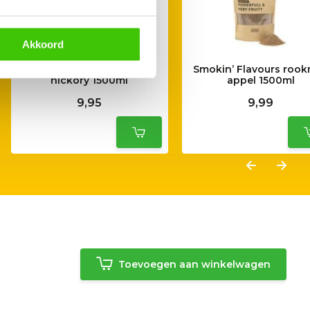
Akkoord
Smokin’ Flavours rookmot
Smokin’ Flavours roo
hickory 1500ml
appel 1500ml
9,95
9,99
Toevoegen aan winkelwagen