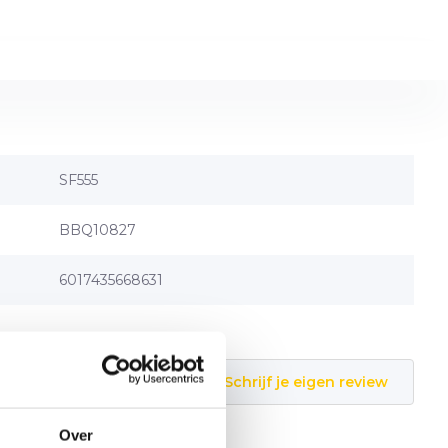
SF555
BBQ10827
6017435668631
Schrijf je eigen review
Over