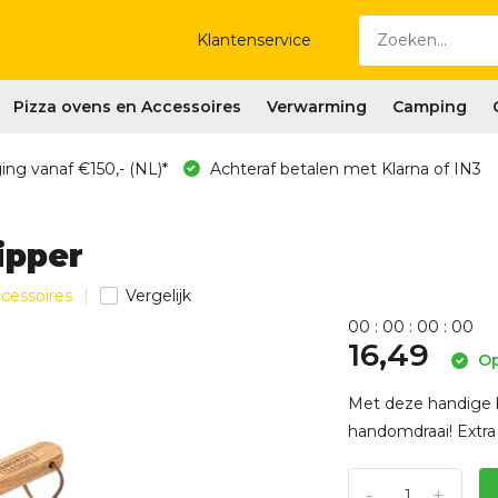
Klantenservice
Pizza ovens en Accessoires
Verwarming
Camping
ing vanaf €150,- (NL)*
Achteraf betalen met Klarna of IN3
ipper
ccessoires
Vergelijk
0
0
:
0
0
:
0
0
:
0
0
16,49
Op
Met deze handige bu
handomdraai! Extra 
-
+