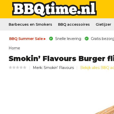
Barbecues en Smokers
BBQ accessoires
Gietijzer
BBQ Summer Sale ▸
Snelle levering
Gratis bezorg
Home
Smokin’ Flavours Burger fl
Merk:
Smokin' Flavours
Bekijk alles BBQ a