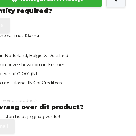
ntity required?
te
achteraf met
Klarna
in Nederland, België & Duitsland
len in onze showroom in Emmen
ng vanaf €100* (NL)
 met Klarna, IN3 of Creditcard
vraag over dit product?
listen helpt je graag verder!
mail