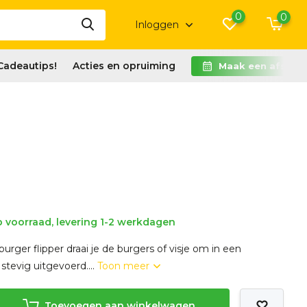
0
0
Inloggen
Cadeautips!
Acties en opruiming
Maak een afspra
 voorraad, levering 1-2 werkdagen
rger flipper draai je de burgers of visje om in een
stevig uitgevoerd....
Toon meer
Toevoegen aan winkelwagen