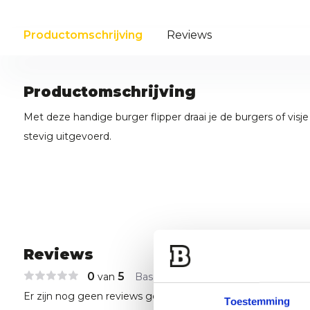
Productomschrijving
Reviews
Productomschrijving
Met deze handige burger flipper draai je de burgers of visj
stevig uitgevoerd.
Reviews
0
5
van
Based on 0 reviews
Er zijn nog geen reviews geschreven over dit product..
Toestemming