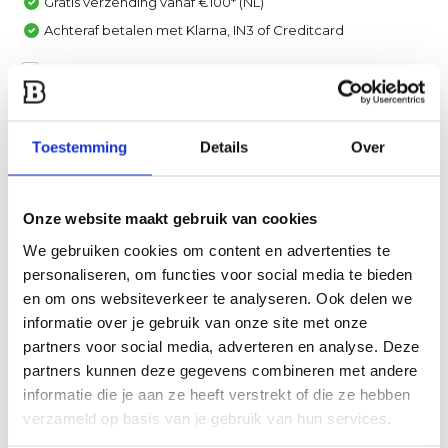
Gratis verzending vanaf €100* (NL)
Achteraf betalen met Klarna, IN3 of Creditcard
Vergelijk
Heb je een vraag over dit product?
Toestemming
Details
Over
Een van onze specialisten helpt je graag verder!
Stuur ons een mail
Onze website maakt gebruik van cookies
We gebruiken cookies om content en advertenties te
Productomschrijving
personaliseren, om functies voor social media te bieden
en om ons websiteverkeer te analyseren. Ook delen we
Specificaties
informatie over je gebruik van onze site met onze
partners voor social media, adverteren en analyse. Deze
partners kunnen deze gegevens combineren met andere
Reviews
informatie die je aan ze heeft verstrekt of die ze hebben
verzameld op basis van je gebruik van hun services.
Delen