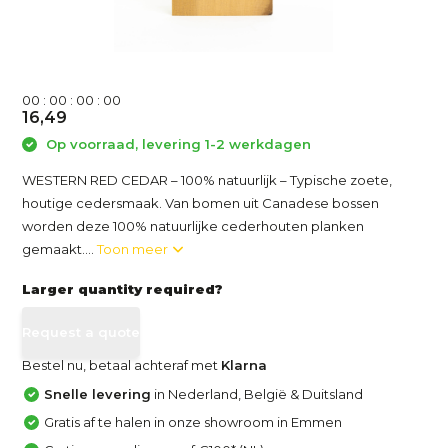
0
0
:
0
0
:
0
0
:
0
0
16,49
Op voorraad, levering 1-2 werkdagen
WESTERN RED CEDAR – 100% natuurlijk – Typische zoete,
houtige cedersmaak. Van bomen uit Canadese bossen
worden deze 100% natuurlijke cederhouten planken
gemaakt....
Toon meer
Larger quantity required?
Request a quote
Bestel nu, betaal achteraf met
Klarna
Snelle levering
in Nederland, België & Duitsland
Gratis af te halen in onze showroom in Emmen