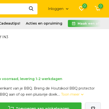
0
0
Inloggen
Cadeautips!
Acties en opruiming
Maak een afspra
f IN3
 voorraad, levering 1-2 werkdagen
enkant van je BBQ. Breng de Houtskool BBQ protector
e BBQ aan of op een pluisvrije doek....
Toon meer
Toevoegen aan winkelwagen