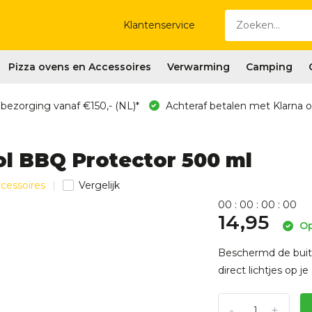
Klantenservice
Pizza ovens en Accessoires
Verwarming
Camping
 bezorging vanaf €150,- (NL)*
Achteraf betalen met Klarna o
l BBQ Protector 500 ml
ccessoires
Vergelijk
0
0
:
0
0
:
0
0
:
0
0
14,95
Op
Beschermd de buit
direct lichtjes op j
-
+