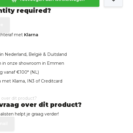
ntity required?
te
achteraf met
Klarna
in Nederland, België & Duitsland
len in onze showroom in Emmen
ng vanaf €100* (NL)
 met Klarna, IN3 of Creditcard
vraag over dit product?
listen helpt je graag verder!
mail