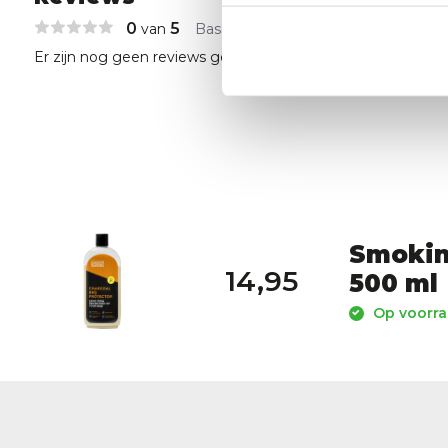
0
5
van
Based on 0 reviews
Er zijn nog geen reviews geschreven over dit product..
Smokin
14,95
500 ml
Op voorraa