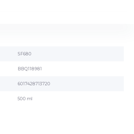
SF680
BBQ118981
6017428713720
500 ml