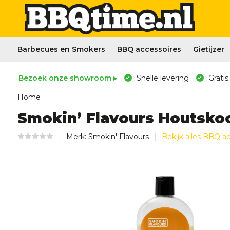
Barbecues en Smokers
BBQ accessoires
Gietijzer
Bezoek onze showroom ▸
Snelle levering
Gratis
Home
Smokin’ Flavours Houtskoo
Merk:
Smokin' Flavours
Bekijk alles BBQ a