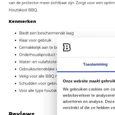
van de protector meer zichtbaar zijn. Zorgt voor een opti
Houtskool BBQ.
Kenmerken
Biedt een beschermende laag
Klaar voor gebruik
Gemakkelijk aan te brengen
Onderhoudsproduct voor je Pellet BBQ
Water- en vuilafstotend
Toestemming
Gebruiksvriendelijke spuitfles
Veilig voor alle BBQ merken
Onze website maakt gebruik
Schudden voor gebruik
We gebruiken cookies om cont
Voor alle type houtskoolbarbecues
websiteverkeer te analyseren
adverteren en analyse. Deze
verstrekt of die ze hebben v
Reviews