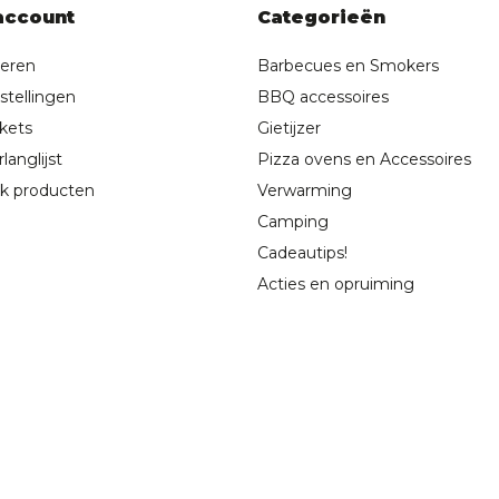
account
Categorieën
reren
Barbecues en Smokers
stellingen
BBQ accessoires
ckets
Gietijzer
langlijst
Pizza ovens en Accessoires
jk producten
Verwarming
Camping
Cadeautips!
Acties en opruiming