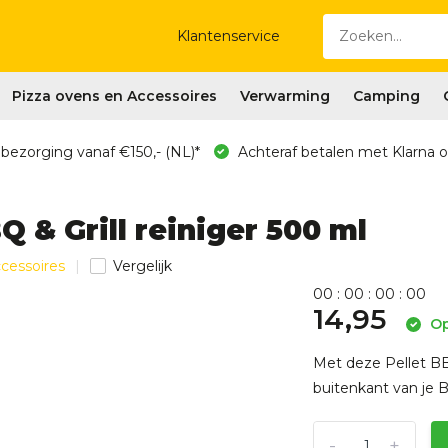
Klantenservice
Pizza ovens en Accessoires
Verwarming
Camping
 bezorging vanaf €150,- (NL)*
Achteraf betalen met Klarna o
 & Grill reiniger 500 ml
ccessoires
Vergelijk
0
0
:
0
0
:
0
0
:
0
0
14,95
Op
Met deze Pellet BB
buitenkant van je 
-
+