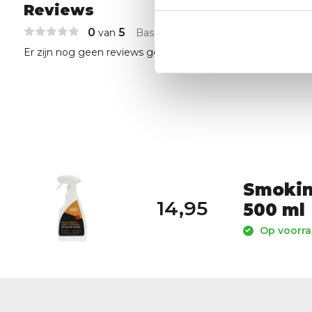
Reviews
0
5
van
Based on 0 reviews
Er zijn nog geen reviews geschreven over dit product..
Smokin’
14,95
500 ml
Op voorraa