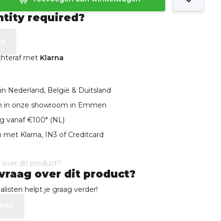
ntity required?
te
achteraf met
Klarna
in Nederland, België & Duitsland
len in onze showroom in Emmen
ng vanaf €100* (NL)
 met Klarna, IN3 of Creditcard
vraag over dit product?
listen helpt je graag verder!
mail