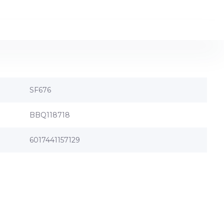
SF676
BBQ118718
6017441157129