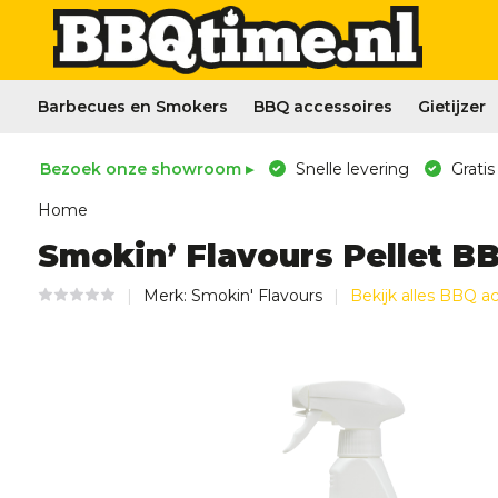
Barbecues en Smokers
BBQ accessoires
Gietijzer
Bezoek onze showroom ▸
Snelle levering
Gratis
Home
Smokin’ Flavours Pellet BBQ
Merk:
Smokin' Flavours
Bekijk alles BBQ a