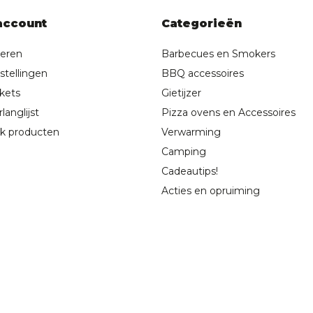
account
Categorieën
reren
Barbecues en Smokers
stellingen
BBQ accessoires
ckets
Gietijzer
langlijst
Pizza ovens en Accessoires
jk producten
Verwarming
Camping
Cadeautips!
Acties en opruiming