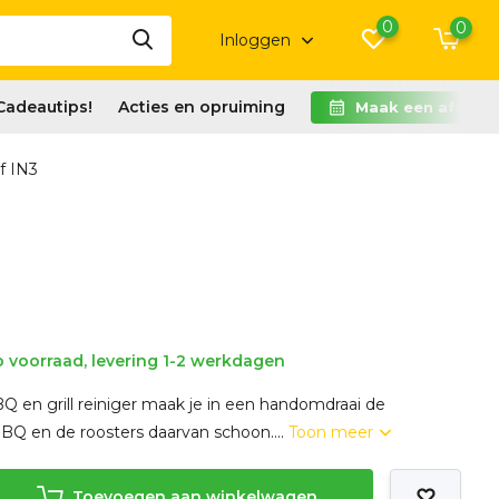
0
0
Inloggen
Cadeautips!
Acties en opruiming
Maak een afspra
f IN3
 voorraad, levering 1-2 werkdagen
Q en grill reiniger maak je in een handomdraai de
BBQ en de roosters daarvan schoon....
Toon meer
Toevoegen aan winkelwagen