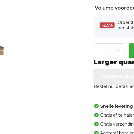
Volume voorde
Order
2
-2.5%
per stu
-
+
Larger qua
Request a quo
Bestel nu, betaal 
Snelle levering
Gratis af te ha
Gratis verzendi
Achteraf betalen