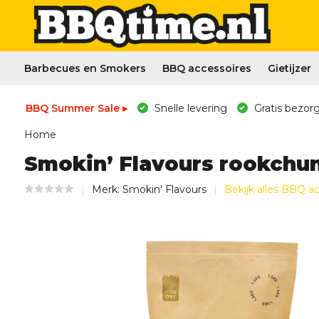
Barbecues en Smokers
BBQ accessoires
Gietijzer
BBQ Summer Sale ▸
Snelle levering
Gratis bezorg
Home
Smokin’ Flavours rookchun
Merk:
Smokin' Flavours
Bekijk alles BBQ a