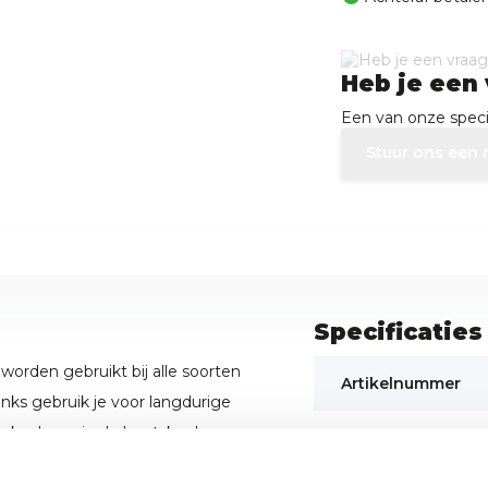
Heb je een 
Een van onze specia
Stuur ons een 
Specificaties
orden gebruikt bij alle soorten
Artikelnummer
hunks gebruik je voor langdurige
unks droog in de houtskool en
SKU