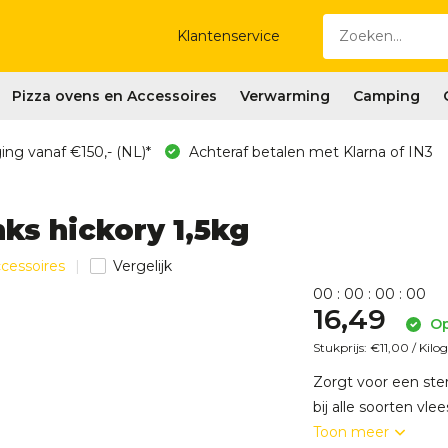
Klantenservice
Pizza ovens en Accessoires
Verwarming
Camping
ing vanaf €150,- (NL)*
Achteraf betalen met Klarna of IN3
ks hickory 1,5kg
ccessoires
Vergelijk
0
0
:
0
0
:
0
0
:
0
0
16,49
Op
Stukprijs:
€11,00
/
Kilo
Zorgt voor een ste
bij alle soorten vlee
Toon meer