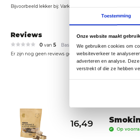
Bijvoorbeeld lekker bij: Varken, wild en gevogelte.
Toestemming
Reviews
Onze website maakt gebruik
0
5
van
Based on 0 reviews
We gebruiken cookies om cont
websiteverkeer te analyseren
Er zijn nog geen reviews geschreven over dit product..
adverteren en analyse. Deze
verstrekt of die ze hebben v
Smokin’
16,49
Op voorraa