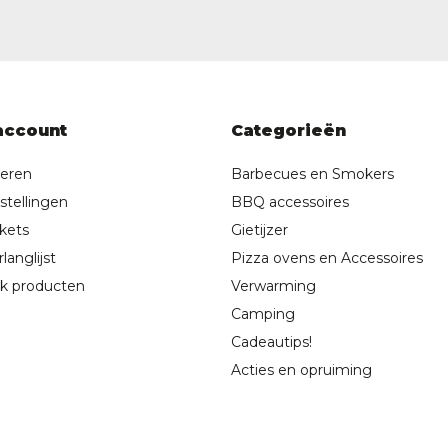
account
Categorieën
reren
Barbecues en Smokers
stellingen
BBQ accessoires
ckets
Gietijzer
langlijst
Pizza ovens en Accessoires
jk producten
Verwarming
Camping
Cadeautips!
Acties en opruiming