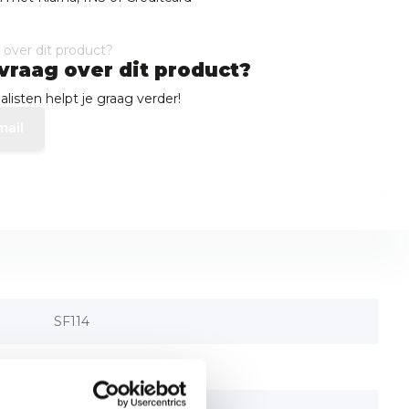
vraag over dit product?
listen helpt je graag verder!
mail
SF114
BBQ10515