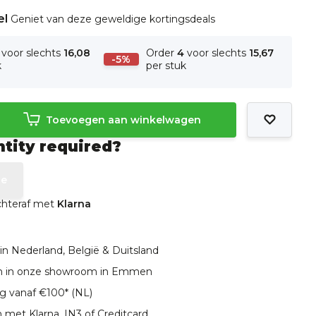
el
Geniet van deze geweldige kortingsdeals
voor slechts
16,08
Order
4
voor slechts
15,67
-5%
k
per stuk
Toevoegen aan winkelwagen
ntity required?
te
achteraf met
Klarna
in Nederland, België & Duitsland
len in onze showroom in Emmen
ng vanaf €100* (NL)
 met Klarna, IN3 of Creditcard