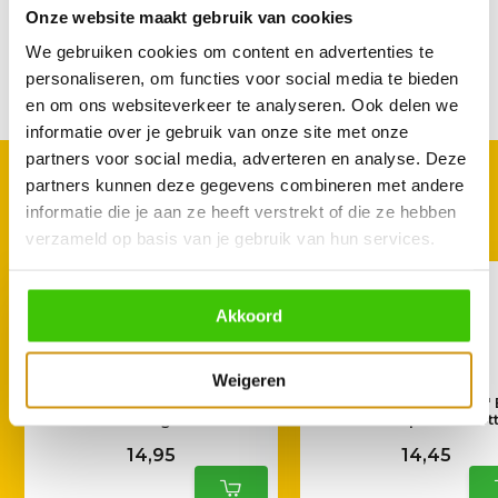
Onze website maakt gebruik van cookies
Reviews
We gebruiken cookies om content en advertenties te
personaliseren, om functies voor social media te bieden
Delen
en om ons websiteverkeer te analyseren. Ook delen we
informatie over je gebruik van onze site met onze
partners voor social media, adverteren en analyse. Deze
GOED TE COMBINEREN
partners kunnen deze gegevens combineren met andere
Met deze accessoires
informatie die je aan ze heeft verstrekt of die ze hebben
verzameld op basis van je gebruik van hun services.
Akkoord
Weigeren
Jack Daniel's Chicken Rub
Blues Hog Champions' 
312 g
Sauce Squeeze Bott
14,95
14,45