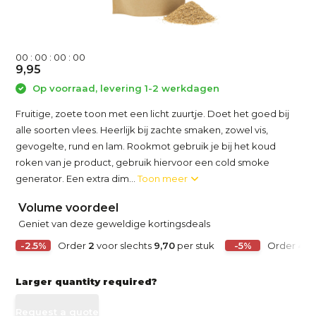
0
0
:
0
0
:
0
0
:
0
0
9,95
Op voorraad, levering 1-2 werkdagen
Fruitige, zoete toon met een licht zuurtje. Doet het goed bij
alle soorten vlees. Heerlijk bij zachte smaken, zowel vis,
gevogelte, rund en lam. Rookmot gebruik je bij het koud
roken van je product, gebruik hiervoor een cold smoke
generator. Een extra dim...
Toon meer
Volume voordeel
Geniet van deze geweldige kortingsdeals
-2.5%
Order
2
voor slechts
9,70
per stuk
-5%
Order
4
vo
Larger quantity required?
Request a quote