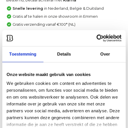
Snelle levering
in Nederland, België & Duitsland
Gratis af te halen in onze showroom in Emmen
Gratis verzending vanaf €100* (NL)
Achteraf betalen met Klarna, IN3 of Creditcard
Vergelijk
Toestemming
Details
Over
Heb je een vraag over dit product?
Een van onze specialisten helpt je graag verder!
Onze website maakt gebruik van cookies
Stuur ons een mail
We gebruiken cookies om content en advertenties te
personaliseren, om functies voor social media te bieden
Productomschrijving
en om ons websiteverkeer te analyseren. Ook delen we
informatie over je gebruik van onze site met onze
partners voor social media, adverteren en analyse. Deze
Specificaties
partners kunnen deze gegevens combineren met andere
informatie die je aan ze heeft verstrekt of die ze hebben