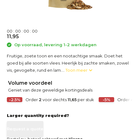
0
0
:
0
0
:
0
0
:
0
0
11,95
Op voorraad, levering 1-2 werkdagen
Fruitige, zoete toon en een nootachtige smaak. Doet het
goed bij alle soorten vlees. Heerlijk bij zachte smaken, zowel
vis, gevogelte, rund en lam....
Toon meer
Volume voordeel
Geniet van deze geweldige kortingsdeals
-2.5%
Order
2
voor slechts
11,65
per stuk
-5%
Order
4
vo
Larger quantity required?
Request a quote
Bestel nu, betaal achteraf met
Klarna